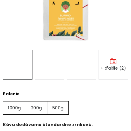
O NÁS
DARČEKOVÉ BALENIA
SIRUPY
BENTIANNA
Ako vybrať kávu
Kde kúpim kávu
Veľkoobchod
+ ďalšie (2)
Kontakt
Blog o káve
Kávový catering
Káva pre firmy
Hodnotenie obchodu
Balenie
1000g
200g
500g
Kávu dodávame štandardne zrnkovú.