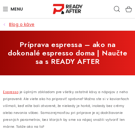
Prejsť
Hľad
na
obsah
Blog o káve
KÁVA
SYPANÉ ČAJE
Príprava espressa – ako na
dokonalé espresso doma | Naučte
CASCARA
sa s READY AFTER
PRÍSLUŠENSTVO
POCHUTINY
Espresso
je úplným základom pre všetky ostatné kávy a nápojov z neho
pripravené. Ale viete ako ho pripraviť správne? Možno ste si v kaviarňach
PRE DETI
všímali, keď ešte boli otvorené, že niekedy je horké, inokedy bez crémy
alebo nevonia vôbec.
Samozrejmosťou pri príprave je aj dodržiavanie
ZĽAVNENÉ PRODUKTY
presných parametrov, bez ktorých by sme sa nápoj snažili vytvoriť len
márne. Takže ako na to?