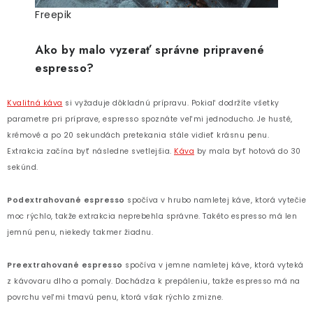
Freepik
Ako by malo vyzerať správne pripravené
espresso?
Kvalitná káva
si vyžaduje dôkladnú prípravu. Pokiaľ dodržíte všetky
parametre pri príprave, espresso spoznáte veľmi jednoducho. Je husté,
krémové a po 20 sekundách pretekania stále vidieť krásnu penu.
Extrakcia začína byť následne svetlejšia.
Káva
by mala byť hotová do 30
sekúnd.
Podextrahované espresso
spočíva v hrubo namletej káve, ktorá vytečie
moc rýchlo, takže extrakcia neprebehla správne. Takéto espresso má len
jemnú penu, niekedy takmer žiadnu.
Preextrahované espresso
spočíva v jemne namletej káve, ktorá vyteká
z kávovaru dlho a pomaly. Dochádza k prepáleniu, takže espresso má na
povrchu veľmi tmavú penu, ktorá však rýchlo zmizne.