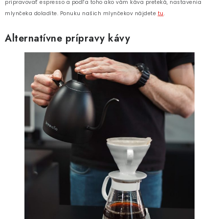
pripravovať espresso a podľa toho ako vám káva preteká, nastavenia
mlynčeka doladíte. Ponuku našich mlynčekov nájdete
tu
.
Alternatívne prípravy kávy