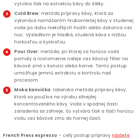
vytvára tlak na extrakciu kávy do šálky.
Cold Brew
: metóda prípravy kávy, ktorá sa
vykonáva namáčaním hrubomletej kávy v studenej
vode po dobu niekoľkých hodín alebo dokonca cez
noc. Výsledkom je hladká, studená káva s nižšou
horkosťou a kyslosťou.
Pour Over
: metóda, pri ktorej sa horúca voda
pomaly a rovnomerne naleje cez kávový filter na
kávové zrná v konvici alebo konve. Tento postup
umožňuje jemnú extrakciu a kontrolu nad
procesom.
Moka kanvička
: talianska metóda prípravy kávy,
ktorá sa používa na výrobu silnejšej
koncentrovaného kávy. Voda v spodnej časti
zariadenia sa zahreje, čo vytvára tlak a tlačí horúcu
vodu cez kávové zrno do hornej časti.
French Press espresso
– celý postup prípravy
nájdete