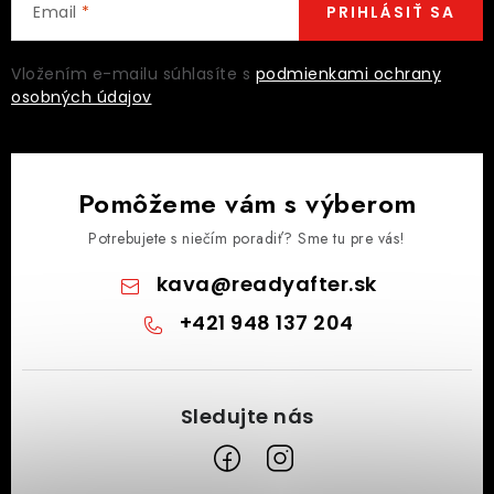
Email
PRIHLÁSIŤ SA
Vložením e-mailu súhlasíte s
podmienkami ochrany
osobných údajov
Pomôžeme vám s výberom
Potrebujete s niečím poradiť? Sme tu pre vás!
kava
@
readyafter.sk
+421 948 137 204