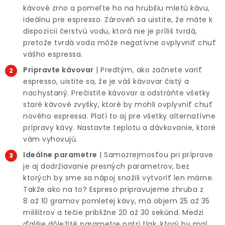
kávové zrno a pomeľte ho na hrubšiu mletú kávu,
ideálnu pre espresso. Zároveň sa uistite, že máte k
dispozícii čerstvú vodu, ktorá nie je príliš tvrdá,
pretože tvrdá voda môže negatívne ovplyvniť chuť
vášho espressa.
Pripravte kávovar
| Predtým, ako začnete variť
espresso, uistite sa, že je váš kávovar čistý a
nachystaný. Prečistite kávovar a odstráňte všetky
staré kávové zvyšky, ktoré by mohli ovplyvniť chuť
nového espressa. Platí to aj pre všetky alternatívne
prípravy kávy. Nastavte teplotu a dávkovanie, ktoré
vám vyhovujú.
Ideálne parametre
| Samozrejmosťou pri príprave
je aj dodržiavanie presných parametrov, bez
ktorých by sme sa nápoj snažili vytvoriť len márne.
Takže ako na to? Espreso pripravujeme zhruba z
8 až 10 gramov pomletej kávy, má objem 25 až 35
mililitrov a tečie približne 20 až 30 sekúnd. Medzi
ďalšie dôležité parametre patrí tlak, ktorý by mal