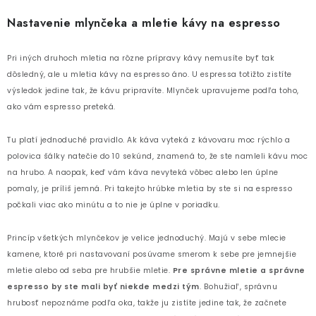
Nastavenie mlynčeka a mletie kávy na espresso
Pri iných druhoch mletia na rôzne prípravy kávy nemusíte byť tak
dôsledný, ale u mletia kávy na espresso áno. U espressa totižto zistíte
výsledok jedine tak, že kávu pripravíte. Mlynček upravujeme podľa toho,
ako vám espresso preteká.
Tu platí jednoduché pravidlo. Ak káva vyteká z kávovaru moc rýchlo a
polovica šálky natečie do 10 sekúnd, znamená to, že ste namleli kávu moc
na hrubo. A naopak, keď vám káva nevyteká vôbec alebo len úplne
pomaly, je príliš jemná. Pri takejto hrúbke mletia by ste si na espresso
počkali viac ako minútu a to nie je úplne v poriadku.
Princíp všetkých mlynčekov je velice jednoduchý. Majú v sebe mlecie
kamene, ktoré pri nastavovaní posúvame smerom k sebe pre jemnejšie
mletie alebo od seba pre hrubšie mletie.
Pre správne mletie a správne
espresso by ste mali byť niekde medzi tým
. Bohužiaľ, správnu
hrubosť nepoznáme podľa oka, takže ju zistíte jedine tak, že začnete