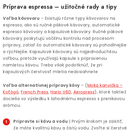
O NÁS
Príprava espressa – užitočné rady a tipy
DARČEKOVÉ BALENIA
Voľba kávovaru
– Existujú rôzne typy kávovarov na
espresso, ako sú ručné pákové kávovary, automatické
SIRUPY
espresso kávovary a kapsulové kávovary. Ručné pákové
kávovary poskytujú väčšinu kontrolu nad procesom
prípravy, zatiaľ čo automatické kávovary sú pohodlnejšie
BENTIANNA
a rýchlejšie. Kapsulové kávovary sú najjednoduchšou
voľbou, pretože využívajú kapsule s pripravenou
Ako vybrať kávu
Kde kúpim kávu
Veľkoobchod
namletou kávou. Treba však podotknúť, že pri
Kontakt
Blog o káve
Kávový catering
kapsulových čerstvosť mletia nedosiahnete
Káva pre firmy
Hodnotenie obchodu
Voľba alternatívnej prípravy kávy
– (
Moka kanvička –
Koťógó
,
French Press
,
Hario V60
,
Aeropress
), ktoré taktiež
docielia vo výsledku k lahodnému espresso s prenikavou
arómou.
Pripravte si kávu a vodu
| Prvým krokom je zaistiť,
že máte kvalitnú kávu a čistú vodu. Zvoľte si čerstvé