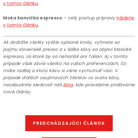
v tomto článku
.
Moka kanvička espresso
– celý postup prípravy
nájdete
v tomto článku
.
Ak dodržíte všetky vyššie opísané kroky, vyhnete sa
pojmu slovenské presso a v šálke kávy sa objaví klasické
espresso, za ktoré by sa nehanbil ani Talian. Aj v tomto
prípade však závisí všetko na vašich preferenciách, čo
máte radšej a ktorú kávu si viete vychutnať viac. V
prípade ďalších zaujímavých článkov zo sveta kávy,
nezabudnite sledovať náš
blog
, kde pravidelne pridávame
nové články.
PREDCHÁDZAJÚCI ČLÁNOK