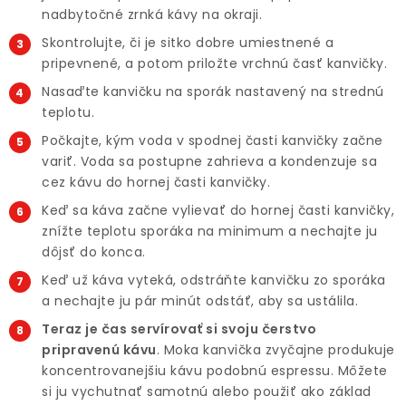
nadbytočné zrnká kávy na okraji.
Skontrolujte, či je sitko dobre umiestnené a
pripevnené, a potom priložte vrchnú časť kanvičky.
Nasaďte kanvičku na sporák nastavený na strednú
teplotu.
Počkajte, kým voda v spodnej časti kanvičky začne
variť. Voda sa postupne zahrieva a kondenzuje sa
cez kávu do hornej časti kanvičky.
Keď sa káva začne vylievať do hornej časti kanvičky,
znížte teplotu sporáka na minimum a nechajte ju
dôjsť do konca.
Keď už káva vyteká, odstráňte kanvičku zo sporáka
a nechajte ju pár minút odstáť, aby sa ustálila.
Teraz je čas servírovať si svoju čerstvo
pripravenú kávu
. Moka kanvička zvyčajne produkuje
koncentrovanejšiu kávu podobnú espressu. Môžete
si ju vychutnať samotnú alebo použiť ako základ