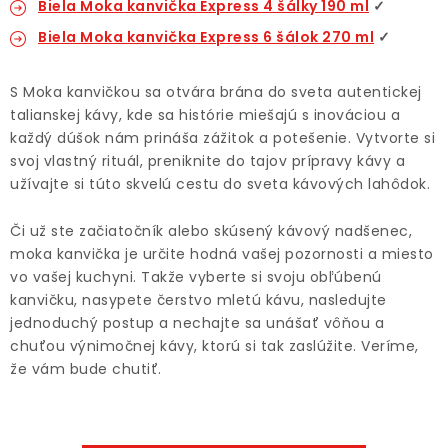
Biela Moka kanvička Express 4 šálky 190 ml
✓
Biela Moka kanvička Express 6 šálok 270 ml
✓
S Moka kanvičkou sa otvára brána do sveta autentickej
talianskej kávy, kde sa histórie miešajú s inováciou a
každý dúšok nám prináša zážitok a potešenie. Vytvorte si
svoj vlastný rituál, preniknite do tajov prípravy kávy a
užívajte si túto skvelú cestu do sveta kávových lahôdok.
Či už ste začiatočník alebo skúsený kávový nadšenec,
moka kanvička je určite hodná vašej pozornosti a miesto
vo vašej kuchyni. Takže vyberte si svoju obľúbenú
kanvičku, nasypete čerstvo mletú kávu, nasledujte
jednoduchý postup a nechajte sa unášať vôňou a
chuťou výnimočnej kávy, ktorú si tak zaslúžite. Veríme,
že vám bude chutiť.