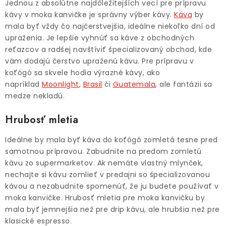
Jednou z absolútne najdôležitejších vecí pre prípravu
kávy v moka kanvičke je správny výber kávy.
Káva
by
mala byť vždy čo najčerstvejšia, ideálne niekoľko dní od
upraženia. Je lepšie vyhnúť sa káve z obchodných
reťazcov a radšej navštíviť špecializovaný obchod, kde
vám dodajú čerstvo upraženú kávu. Pre prípravu v
koťógó sa skvele hodia výrazné kávy, ako
napríklad
Moonlight
,
Brasil
či
Guatemala
, ale fantázii sa
medze nekladú.
Hrubosť mletia
Ideálne by mala byť káva do koťógó zomletá tesne pred
samotnou prípravou. Zabudnite na predom zomletú
kávu zo supermarketov. Ak nemáte vlastný mlynček,
nechajte si kávu zomlieť v predajni so špecializovanou
kávou a nezabudnite spomenúť, že ju budete používať v
moka kanvičke. Hrubosť mletia pre moka kanvičku by
mala byť jemnejšia než pre drip kávu, ale hrubšia než pre
klasické espresso.