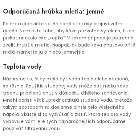
Odporúčaná hrúbka mletia: jemné
Pri moka kanvičke sa zlé namletie kávy prejaví veľmi
rýchlo. Namiesto toho, aby káva pozvoľne vytekala, bude
prskať naokolo ako „sopka“. V takom prípade je potrebné
zvoliť hrubšie mletie. Naopak, ak bude káva chuťovo príliš
mdlá, nameľte ju o niečo jemnejšie.
Teplota vody
Názory na to, či by mala byť voda teplá alebo studená,
sa rôznia. Použitie studenej vody môže dať moka káve
trochu pripálenú chuť v dôsledku dlhšieho zahrievania.
Mnohí baristi však uprednostňujú studenú vodu, pretože
takým spôsobom sa dosiahne plnšie telo výsledného
nápoja. Skúste si to vyskúšať a zistiť, ktorá teplota vody
vyhovuje vám. Pre tých najnáročnejších odporúčame
používať filtrovanú vodu.