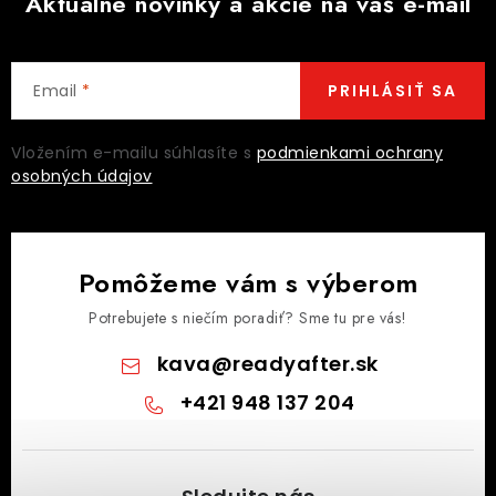
Aktuálne novinky a akcie na váš e-mail
Email
PRIHLÁSIŤ SA
Vložením e-mailu súhlasíte s
podmienkami ochrany
osobných údajov
Pomôžeme vám s výberom
Potrebujete s niečím poradiť? Sme tu pre vás!
kava
@
readyafter.sk
+421 948 137 204