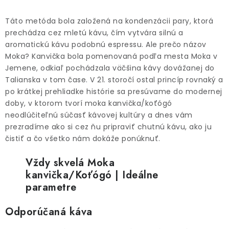
O NÁS
Táto metóda bola založená na kondenzácii pary, ktorá
DARČEKOVÉ BALENIA
prechádza cez mletú kávu, čím vytvára silnú a
aromatickú kávu podobnú espressu. Ale prečo názov
SIRUPY
Moka? Kanvička bola pomenovaná podľa mesta Moka v
Jemene, odkiaľ pochádzala väčšina kávy dovážanej do
Talianska v tom čase. V 21. storočí ostal princíp rovnaký a
BENTIANNA
po krátkej prehliadke histórie sa presúvame do modernej
doby, v ktorom tvorí moka kanvička/koťógó
Ako vybrať kávu
Kde kúpim kávu
Veľkoobchod
neodlúčiteľnú súčasť kávovej kultúry a dnes vám
Kontakt
Blog o káve
Kávový catering
prezradíme ako si cez ňu pripraviť chutnú kávu, ako ju
čistiť a čo všetko nám dokáže ponúknuť.
Káva pre firmy
Hodnotenie obchodu
Vždy skvelá Moka
kanvička/Koťógó | Ideálne
parametre
Odporúčaná káva