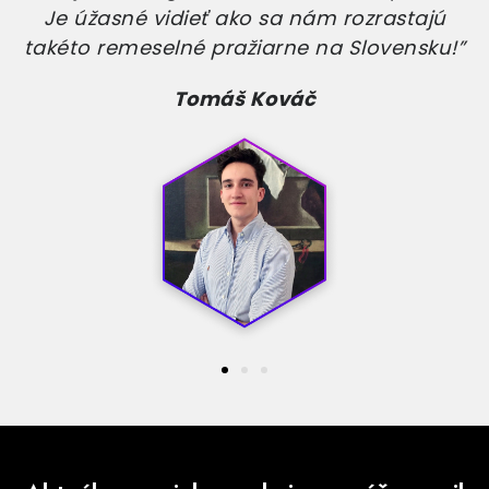
definitívne premenili na kávového nadšenca.
Ďakujem!
Michal Mikuš