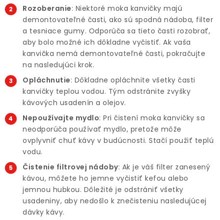
Rozoberanie
: Niektoré moka kanvičky majú
demontovateľné časti, ako sú spodná nádoba, filter
a tesniace gumy. Odporúča sa tieto časti rozobrať,
aby bolo možné ich dôkladne vyčistiť. Ak vaša
kanvička nemá demontovateľné časti, pokračujte
na nasledujúci krok.
Opláchnutie
: Dôkladne opláchnite všetky časti
kanvičky teplou vodou. Tým odstránite zvyšky
kávových usadenín a olejov.
Nepoužívajte mydlo
: Pri čistení moka kanvičky sa
neodporúča používať mydlo, pretože môže
ovplyvniť chuť kávy v budúcnosti. Stačí použiť teplú
vodu.
Čistenie filtrovej nádoby
: Ak je váš filter zanesený
kávou, môžete ho jemne vyčistiť kefou alebo
jemnou hubkou. Dôležité je odstrániť všetky
usadeniny, aby nedošlo k znečisteniu nasledujúcej
dávky kávy.