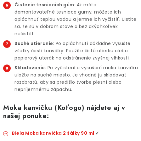
Čistenie tesniacich gúm
: Ak máte
demontovateľné tesniace gumy, môžete ich
opláchnuť teplou vodou a jemne ich vyčistiť. Uistite
sa, že sú v dobrom stave a bez akýchkoľvek
nečistôt.
Suché utieranie
: Po opláchnutí dôkladne vysušte
všetky časti kanvičky. Použite čistú utierku alebo
papierový uterák na odstránenie zvyšnej vlhkosti.
Skladovanie
: Po vyčistení a vysušení moka kanvičku
uložte na suché miesto. Je vhodné ju skladovať
rozobratú, aby sa predišlo tvorbe plesní alebo
nepríjemnému zápachu.
Moka kanvičku (Koťogo) nájdete aj v
našej ponuke:
Biela Moka kanvička 2 šálky 90 ml
✓