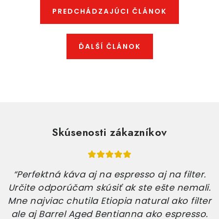
PREDCHÁDZAJÚCI ČLÁNOK
ĎALŠÍ ČLÁNOK
Skúsenosti zákazníkov
Vaša pražiareň kávy ma úplne dostala!
Každé ráno sa teším na šálku vášho
neskutočne chutného zrnkového pokladu.
Neviem, ako ste to dokázali, ale ste ma