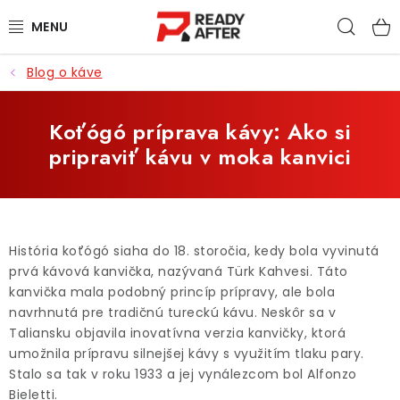
Prejsť
Hľad
na
obsah
Blog o káve
KÁVA
SYPANÉ ČAJE
Koťógó príprava kávy: Ako si
pripraviť kávu v moka kanvici
CASCARA
PRÍSLUŠENSTVO
História koťógó siaha do 18. storočia, kedy bola vyvinutá
POCHUTINY
prvá kávová kanvička, nazývaná Türk Kahvesi. Táto
kanvička mala podobný princíp prípravy, ale bola
PRE DETI
navrhnutá pre tradičnú tureckú kávu. Neskôr sa v
Taliansku objavila inovatívna verzia kanvičky, ktorá
umožnila prípravu silnejšej kávy s využitím tlaku pary.
ZĽAVNENÉ PRODUKTY
Stalo sa tak v roku 1933 a jej vynálezcom bol Alfonzo
Bieletti.