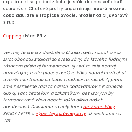
experiment sa podaril z čoho je stále dodnes veľa ľudí
očarených. Chuťové profily pripomínajú
modré hrozno
,
čokoládu
,
zrelé tropické ovocie
,
hrozienka
či
javorový
sirup
.
Cupping
skóre:
89 ✓
Veríme, že ste si z dnešného článku niečo zobrali a váš
život obohatili znalosti zo sveta kávy, do ktorého ľudským
zásahom prišla aj fermentácia. Aj keď to znie naozaj
nezvyčajne, tento proces dodáva káve naozaj novú chuť
a rozšírenie trendu sa bude i naďalej rozrastať. Aj preto
sme nesmierne radi za našich dodávateľov z Indonézie,
ako aj vám čitateľom a zákazníkom, bez ktorých by
fermentovaná káva nebola takto blízko našich
domácností. Ďakujeme za celý team
pražiarne kávy
READY AFTER a
výber tej správnej kávy
už necháme na
vás.