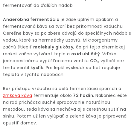
fermentovať do ďalších nádob.
Anaeróbna fermentácia
je zase úplným opakom a
fermentovaná káva sa tvorí bez prítomnosti vzduchu.
Čerešne kávy sa po zbere dávajú do špeciálnych nádob s
vodou, ktoré sa hermeticky uzavrú. Mikroorganizmy
začnú štiepiť
molekuly glukózy,
čo pri tejto chemickej
reakcii začne vytvárať teplo a
oxid uhličitý
. Vďaka
jednocestnému vypúšťaciemu ventilu
CO
vytlačí cez
2
tento ventil
kyslík
. Pre lepší výsledok sa tiež reguluje
teplota v týchto nádobách.
Bez prístupu vzduchu sa celá fermentácia spomalí a
zrnková káva
fermentuje okolo
72 hodín
. Nakoniec ešte
na rad prichádza suché spracovanie naturálnou
metódou
,
teda káva sa necháva aj s čerešňou sušiť na
slnku. Potom už len vylúpať a zelená káva je pripravená
opustiť domov.