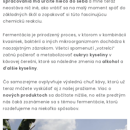
O NÁS
spracovania má určite niečo do seba
a mne teraz
neostáva nič iné, ako vrátiť sa na malý moment späť do
základných škôl a zopakovať si túto fascinujúcu
DARČEKOVÉ BALENIA
chemickú reakciu.
SIRUPY
Fermentácia je prirodzený proces, v ktorom v kombinácii
kvasiniek, baktérií a iných mikroorganizmom dochádza k
BENTIANNA
naozajstným zázrakom. Všetci spomenutí „votrelci“
začnú požierať a metabolizovať
cukry
a
kyseliny
v
kávovej čerešni, ktoré sa následne zmenia na
alkohol
a
Ako vybrať kávu
Kde kúpim kávu
Veľkoobchod
ďalšie kyseliny
.
Kontakt
Blog o káve
Kávový catering
Káva pre firmy
Hodnotenie obchodu
Čo samozrejme ovplyvňuje výslednú chuť kávy, ktorú už
teraz môžete vyskúšať aj z našej pražiarne. Viac o
nových produktoch
sa dočítate nižšie, no ešte predtým
nás čaká zoznámenie sa s témou fermentácie, ktorú
rozdeľujeme na niekoľko spôsobov.