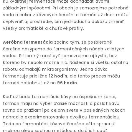
Ku kvalitnej fermentácii môže dochádzať dvomi
základnými spôsobmi. Pri oboch je samozrejme potrebná
voda a cukor z kávových čerešní a farmári už dnes môžu
ovplyvniť aj prostredie, čím jednoducho dokážu zmeniť
všetky aromatické a chuťové profily.
Aeróbna fermentácia
začína tým, že pozbierané
čerešne nasypeme do fermentačných nádob zaliatych
vodou. Prítomný musí byť samozrejme aj kyslík, bez
ktorého by nebolo možné nič. Následne si všetku ostatnú
robotu odmakajú mikroorganizmy. Jedna dávka
fermentuje približne
12 hodín
, ale tento proces môžu
farmári natiahnuť až na
96 hodín
.
Keď už bude fermentácia kávy na úspešnom konci,
farmári majú na výber ďalšie možnosti a poslať kávu
rovno do pražiarní po celom svete v posledných rokoch
nahradilo experimentovanie s dvojitou fermentáciou.
Teda po fermentácii kávové čerešne ešte spracujú
mokrou alebo suchou metódou a dajú ich opäť