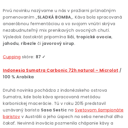
Prvú novinku nazývame u nás v pražiarni príznačným
pomenovaním „
SLADKÁ BOMBA
„. Káva bola spracovaná
anaeróbnou fermentáciou a vo svojom vnútri skrýva
nezabudnuteľný mix prenikavých ovocných chutí.
Výsledok častokrát pripomína
liči
,
tropické ovocie
,
jahodu
,
ríbezle
či
javorový sirup
.
Cupping
skóre:
87 ✓
Indonesia Sumatra Carbonic 72h natural – Microlot
/
100 % Arabika
Druhá novinka pochádza z indonézskeho ostrova
Sumatra, kde bola káva spracovaná metódou
karbonickej macerácie. Tú v roku 2015 predstavil
uznávaný barista
Sasa Sestic
na
Svetovom šampionáte
baristov
v Austrálii a jeho úspech na seba nenechal dlho
čakať. Nevinná inovácia pozmenila chápanie kávy a