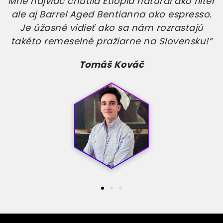
Mne najviac chutila Etiopia natural ako filter
ale aj Barrel Aged Bentianna ako espresso.
Je úžasné vidieť ako sa nám rozrastajú
takéto remeselné pražiarne na Slovensku!”
Tomáš Kováč