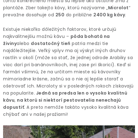
tohto konkrétneho miesta sú lepšie ako ostatné zrná z
plantáže.
Zber takejto kávy, ktorú nazývame „
Microlot
“
prevažne dosahuje od
250
do približne
2400 kg kávy
.
Existuje niekoľko dôležitých faktorov, ktoré určujú
najkvalitnejšiu možnú kávu –
pôda bohatá na
živiny
alebo
dostatočný tieň
patria medzi tie
najdôležitejšie. Veľký vplyv ma aj výskyt iných druhov
rastlín v okolí (môže sa stať, že jednej odrode Arabiky sa
viac darí pri banánovníkoch, inej zase pri škorici). Keď si
farmári všimnú, že na určitom mieste sú kávovníky
mimoriadne krásne, začnú sa o nie aj lepšie starať a
ošetrovať ich. Microloty si v posledných rokoch získavajú
na popularite.
Jedná sa predsa len o vysoko kvalitnú
kávu
,
na ktorú si niektorí pestovatelia nenechajú
dopustiť
. A preto nemôže takáto vysoko kvalitná káva
chýbať ani v našej pražiarni!