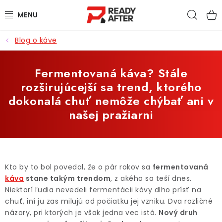
Prejsť
Hľad
na
obsah
Blog o káve
KÁVA
SYPANÉ ČAJE
Fermentovaná káva? Stále
rozširujúcejší sa trend, ktorého
CASCARA
dokonalá chuť nemôže chýbať ani v
našej pražiarni
PRÍSLUŠENSTVO
POCHUTINY
Kto by to bol povedal, že o pár rokov sa
fermentovaná
PRE DETI
káva
stane takým trendom
, z akého sa teší dnes.
Niektorí ľudia nevedeli fermentácii kávy dlho prísť na
ZĽAVNENÉ PRODUKTY
chuť, iní ju zas milujú od počiatku jej vzniku. Dva rozličné
názory, pri ktorých je však jedna vec istá.
Nový druh