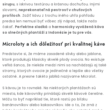
sirupu
, s iskrivou textúrou a krásnou dochuťou. Inými
slovami,
neprekonateľná pestrosť v chuťových
profiloch
. Zažiť kávu z trochu iného uhľa pohľadu
predsa len nemusí byť vôbec zlý nápad, takže načo
čakať.
Perfektne sladká
a
harmonicky vyvážená káva
so slnečných plantáží z Indonézie je tu pre vás
.
Microloty a ich dôležitosť pri kvalitnej káve
Predstavte si, že máme zasadené slivky alebo jablone,
ktoré produkujú klasicky skvelé plody ovocia. No existuje
veľká šanca, že niekde medzi nimi sa nachádzajú aj také
stromy, ktorých ovocie je jedinečné a lepšie ako všetky
ostatné. A presne takéto jablká nazývame Microlot.
S kávou je to rovnaké. Na niektorých plantážach sú
miesta, kde kávovníky prinášajú skvelé kávové čerešne.
Môžu to byť napríklad tie, ktoré rastú po blízku
banánovníkov alebo kakaovníkov. Ide o to, že zrná z