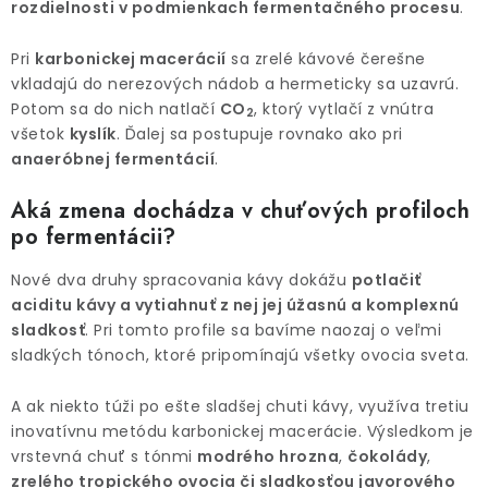
rozdielnosti v podmienkach fermentačného
procesu
.
Pri
karbonickej macerácií
sa zrelé kávové čerešne
vkladajú do nerezových nádob a hermeticky sa uzavrú.
Potom sa do nich natlačí
CO
, ktorý vytlačí z vnútra
2
všetok
kyslík
. Ďalej sa postupuje rovnako ako pri
anaeróbnej fermentácií
.
Aká zmena dochádza v chuťových profiloch
po fermentácii?
Nové dva druhy spracovania kávy dokážu
potlačiť
aciditu kávy a vytiahnuť z nej jej úžasnú a komplexnú
sladkosť
. Pri tomto profile sa bavíme naozaj o veľmi
sladkých tónoch, ktoré pripomínajú všetky ovocia sveta.
A ak niekto túži po ešte sladšej chuti kávy, využíva tretiu
inovatívnu metódu karbonickej macerácie. Výsledkom je
vrstevná chuť s tónmi
modrého hrozna
,
čokolády
,
zrelého tropického ovocia či sladkosťou javorového