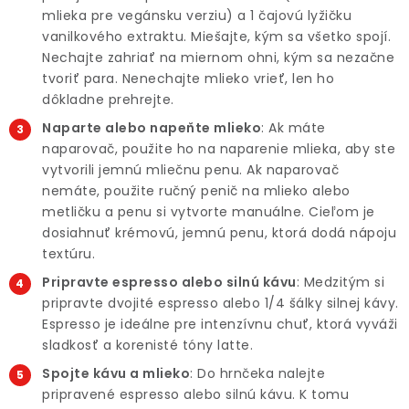
mlieka pre vegánsku verziu) a 1 čajovú lyžičku
vanilkového extraktu. Miešajte, kým sa všetko spojí.
Nechajte zahriať na miernom ohni, kým sa nezačne
tvoriť para. Nenechajte mlieko vrieť, len ho
dôkladne prehrejte.
Naparte alebo napeňte mlieko
: Ak máte
naparovač, použite ho na naparenie mlieka, aby ste
vytvorili jemnú mliečnu penu. Ak naparovač
nemáte, použite ručný penič na mlieko alebo
metličku a penu si vytvorte manuálne. Cieľom je
dosiahnuť krémovú, jemnú penu, ktorá dodá nápoju
textúru.
Pripravte espresso alebo silnú kávu
: Medzitým si
pripravte dvojité espresso alebo 1/4 šálky silnej kávy.
Espresso je ideálne pre intenzívnu chuť, ktorá vyváži
sladkosť a korenisté tóny latte.
Spojte kávu a mlieko
: Do hrnčeka nalejte
pripravené espresso alebo silnú kávu. K tomu