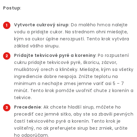
Postup
:
Vytvorte cukrový sirup
: Do malého hrnca nalejte
vodu a pridajte cukor. Na strednom ohni miešajte,
kým sa cukor úplne nerozpustí. Tento krok vytvára
základ vášho sirupu.
Pridajte tekvicové pyré a koreniny
: Po rozpustení
cukru pridajte tekvicové pyré, škoricu, zázvor,
muškátový orech a klinčeky. Miešajte, kým sa všetky
ingrediencie dobre nespoja. Znížte teplotu na
minimum a nechajte zmes jemne variť asi 5 – 7
minút. Tento krok pomôže uvoľniť chute z korenín a
tekvice.
Precedenie
: Ak chcete hladší sirup, môžete ho
precediť cez jemné sitko, aby ste sa zbavili pevných
častí tekvicového pyré a korenín. Tento krok je
voliteľný, no ak preferujete sirup bez zrniek, určite
ho odporúčam.