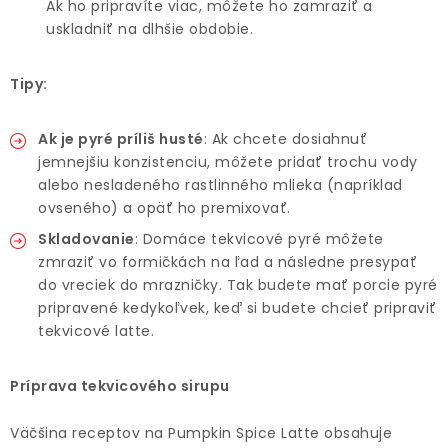
Ak ho pripravíte viac, môžete ho zamraziť a
uskladniť na dlhšie obdobie.
Tipy:
Ak je pyré príliš husté
: Ak chcete dosiahnuť
jemnejšiu konzistenciu, môžete pridať trochu vody
alebo nesladeného rastlinného mlieka (napríklad
ovseného) a opäť ho premixovať.
Skladovanie
: Domáce tekvicové pyré môžete
zmraziť vo formičkách na ľad a následne presypať
do vreciek do mrazničky. Tak budete mať porcie pyré
pripravené kedykoľvek, keď si budete chcieť pripraviť
tekvicové latte.
Príprava tekvicového sirupu
Väčšina receptov na Pumpkin Spice Latte obsahuje