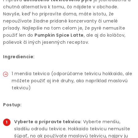
chutná alternatíva k tomu, čo nájdete v obchode.
Navyše, keď ho pripravíte doma, máte istotu, že
nepoužívate žiadne pridané konzervanty či umelé
prísady. Najlepšie na tom celom je, že pyré nemusíte
použiť len do
Pumpkin Spice Latte
, ale aj do koláčov,
polievok či iných jesenných receptov.
Ingrediencie:
1 menšia tekvica (odporúčame tekvicu hokkaido, ale
môžete použiť aj iné druhy, ako napríklad maslovú
tekvicu)
Postup:
Vyberte a pripravte tekvicu
: Vyberte menšiu,
sladšiu odrodu tekvice. Hokkaido tekvicu nemusíte
šúpať, no ak používate maslovú tekvicu, najprv ju