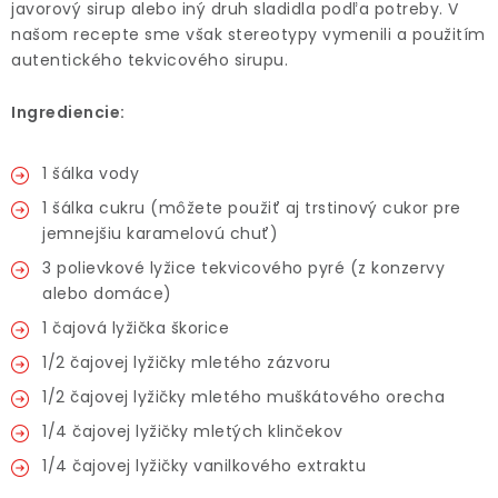
javorový sirup alebo iný druh sladidla podľa potreby. V
našom recepte sme však stereotypy vymenili a použitím
autentického tekvicového sirupu.
Ingrediencie:
1 šálka vody
1 šálka cukru (môžete použiť aj trstinový cukor pre
jemnejšiu karamelovú chuť)
3 polievkové lyžice tekvicového pyré (z konzervy
alebo domáce)
1 čajová lyžička škorice
1/2 čajovej lyžičky mletého zázvoru
1/2 čajovej lyžičky mletého muškátového orecha
1/4 čajovej lyžičky mletých klinčekov
1/4 čajovej lyžičky vanilkového extraktu