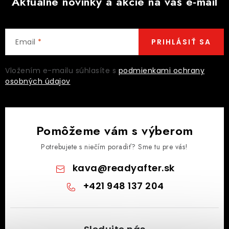
Aktuálne novinky a akcie na váš e-mail
Email
PRIHLÁSIŤ SA
Vložením e-mailu súhlasíte s
podmienkami ochrany
osobných údajov
Pomôžeme vám s výberom
Potrebujete s niečím poradiť? Sme tu pre vás!
kava
@
readyafter.sk
+421 948 137 204