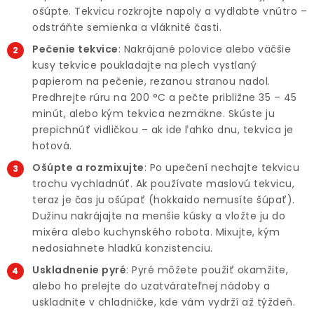
ošúpte. Tekvicu rozkrojte napoly a vydlabte vnútro –
odstráňte semienka a vláknité časti.
Pečenie tekvice
: Nakrájané polovice alebo väčšie
kusy tekvice poukladajte na plech vystlaný
papierom na pečenie, rezanou stranou nadol.
Predhrejte rúru na 200 °C a pečte približne 35 – 45
minút, alebo kým tekvica nezmäkne. Skúste ju
prepichnúť vidličkou – ak ide ľahko dnu, tekvica je
hotová.
Ošúpte a rozmixujte
: Po upečení nechajte tekvicu
trochu vychladnúť. Ak používate maslovú tekvicu,
teraz je čas ju ošúpať (hokkaido nemusíte šúpať).
Dužinu nakrájajte na menšie kúsky a vložte ju do
mixéra alebo kuchynského robota. Mixujte, kým
nedosiahnete hladkú konzistenciu.
Uskladnenie pyré
: Pyré môžete použiť okamžite,
alebo ho prelejte do uzatvárateľnej nádoby a
uskladnite v chladničke, kde vám vydrží až týždeň.