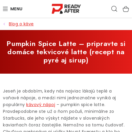
Prejsť
Hľad
na
obsah
Blog o káve
KÁVA
SYPANÉ ČAJE
Pumpkin Spice Latte – pripravte si
domáce tekvicové latte (recept na
CASCARA
pyré aj sirup)
PRÍSLUŠENSTVO
POCHUTINY
Jeseň je obdobím, kedy nás najviac lákajú teplé a
voňavé nápoje, a medzi nimi jednoznačne vyniká aj
PRE DETI
populárny
kávový nápoj
– pumpkin spice latte.
Pravdepodobne ste už o ňom počuli, minimálne zo
ZĽAVNENÉ PRODUKTY
Starbucks, ale jeho výskyt nájdete v slovenských
kaviarňach čoraz častejšie. Nemožno sa tomu čudovať.
Chuťovo prekonáva aj výšky Mount Everestu a kto ho