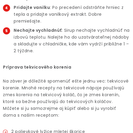
Pridajte vanilku
: Po precedení odstráňte hrniec z
tepla a pridajte vanilkový extrakt. Dobre
premiešajte.
Nechajte vychladnúť
: Sirup nechajte vychladnúť na
izbovú teplotu. Nalejte ho do uzatvárateľnej nádoby
a skladujte v chladničke, kde vám vydrží približne 1 –
2 týždne.
Príprava tekvicového korenia
Na záver je dôležité spomenúť ešte jednu vec: tekvicové
korenie. Mnohé recepty na tekvicové nápoje používajú
zmes korenia na tekvicový koláč, čo je zmes korenín,
ktoré sa bežne používajú do tekvicových koláčov.
Môžete si ju samozrejme aj kúpiť alebo si ju vyrobiť
doma s našim receptom:
2 polievkové lyžice mletej škorice