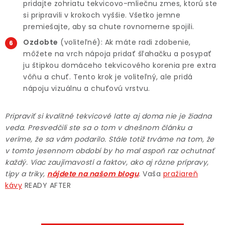
pridajte zohriatu tekvicovo-mliečnu zmes, ktorú ste
si pripravili v krokoch vyššie. Všetko jemne
premiešajte, aby sa chute rovnomerne spojili.
Ozdobte
(voliteľné): Ak máte radi zdobenie,
môžete na vrch nápoja pridať šľahačku a posypať
ju štipkou domáceho tekvicového korenia pre extra
vôňu a chuť. Tento krok je voliteľný, ale pridá
nápoju vizuálnu a chuťovú vrstvu.
Pripraviť si kvalitné tekvicové latte aj doma nie je žiadna
veda. Presvedčili ste sa o tom v dnešnom článku a
veríme, že sa vám podarilo. Stále totiž trváme na tom, že
v tomto jesennom období by ho mal aspoň raz ochutnať
každý. Viac zaujímavostí a faktov, ako aj rôzne prípravy,
tipy a triky,
nájdete na našom blogu
.
Vaša
pražiareň
kávy
READY AFTER