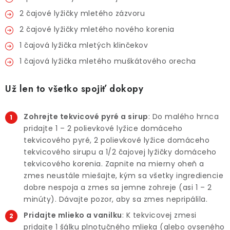
2 čajové lyžičky mletého zázvoru
2 čajové lyžičky mletého nového korenia
1 čajová lyžička mletých klinčekov
1 čajová lyžička mletého muškátového orecha
Už len to všetko spojiť dokopy
Zohrejte tekvicové pyré a sirup
: Do malého hrnca
pridajte 1 – 2 polievkové lyžice domáceho
tekvicového pyré, 2 polievkové lyžice domáceho
tekvicového sirupu a 1/2 čajovej lyžičky domáceho
tekvicového korenia. Zapnite na mierny oheň a
zmes neustále miešajte, kým sa všetky ingrediencie
dobre nespoja a zmes sa jemne zohreje (asi 1 – 2
minúty). Dávajte pozor, aby sa zmes nepripálila.
Pridajte mlieko a vanilku
: K tekvicovej zmesi
pridajte 1 šálku plnotučného mlieka (alebo ovseného