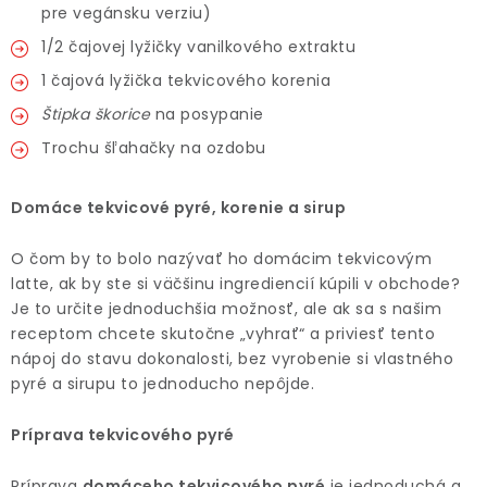
pre vegánsku verziu)
1/2 čajovej lyžičky vanilkového extraktu
1 čajová lyžička tekvicového korenia
Štipka škorice
na posypanie
Trochu šľahačky na ozdobu
Domáce tekvicové pyré, korenie a sirup
O čom by to bolo nazývať ho domácim tekvicovým
latte, ak by ste si väčšinu ingrediencií kúpili v obchode?
Je to určite jednoduchšia možnosť, ale ak sa s našim
receptom chcete skutočne „vyhrať“ a priviesť tento
nápoj do stavu dokonalosti, bez vyrobenie si vlastného
pyré a sirupu to jednoducho nepôjde.
Príprava tekvicového pyré
Príprava
domáceho tekvicového pyré
je jednoduchá a