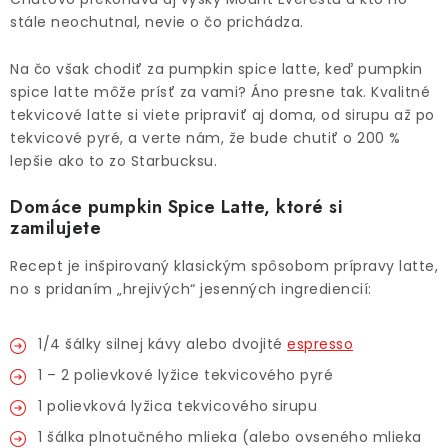
O NÁS
stále neochutnal, nevie o čo prichádza.
DARČEKOVÉ BALENIA
Na čo však chodiť za pumpkin spice latte, keď pumpkin
spice latte môže prísť za vami? Áno presne tak. Kvalitné
SIRUPY
tekvicové latte si viete pripraviť aj doma, od sirupu až po
tekvicové pyré, a verte nám, že bude chutiť o 200 %
BENTIANNA
lepšie ako to zo Starbucksu.
Domáce pumpkin Spice Latte, ktoré si
Ako vybrať kávu
Kde kúpim kávu
Veľkoobchod
zamilujete
Kontakt
Blog o káve
Kávový catering
Recept je inšpirovaný klasickým spôsobom prípravy latte,
Káva pre firmy
Hodnotenie obchodu
no s pridaním „hrejivých“ jesenných ingrediencií:
1/4 šálky silnej kávy alebo dvojité
espresso
1 – 2 polievkové lyžice tekvicového pyré
1 polievková lyžica tekvicového
sirupu
1 šálka plnotučného mlieka (alebo ovseného mlieka