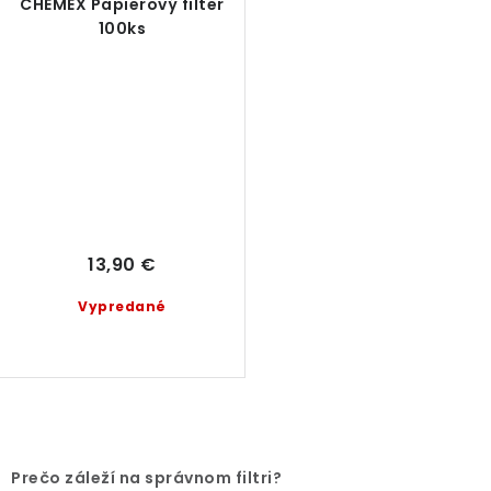
CHEMEX Papierový filter
100ks
13,90 €
Vypredané
O
v
Prečo záleží na správnom filtri?