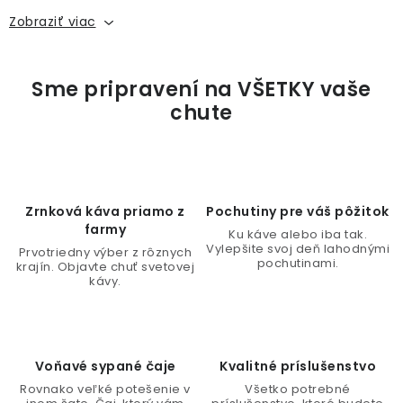
l
Zobraziť viac
á
d
a
c
i
e
p
r
Zrnková káva priamo z
Pochutiny pre váš pôžitok
v
farmy
Ku káve alebo iba tak.
k
Vylepšite svoj deň lahodnými
Prvotriedny výber z rôznych
y
pochutinami.
krajín. Objavte chuť svetovej
kávy.
v
ý
p
i
Voňavé sypané čaje
Kvalitné príslušenstvo
s
Rovnako veľké potešenie v
Všetko potrebné