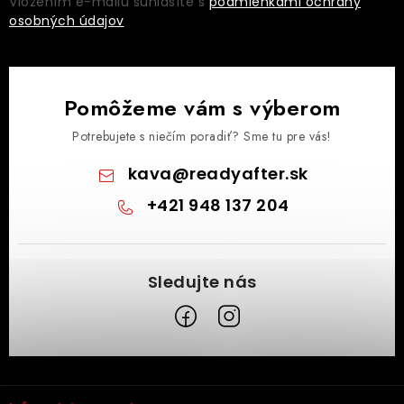
Vložením e-mailu súhlasíte s
podmienkami ochrany
osobných údajov
Pomôžeme vám s výberom
Potrebujete s niečím poradiť? Sme tu pre vás!
kava
@
readyafter.sk
+421 948 137 204
Z
á