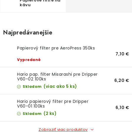
O NÁS
Papierové filtre na
kávu
DARČEKOVÉ BALENIA
SIRUPY
Najpredávanejšie
BENTIANNA
Papierový filter pre AeroPress 350ks
7,10 €
Vypredané
Ako vybrať kávu
Kde kúpim kávu
Veľkoobchod
Kontakt
Blog o káve
Kávový catering
Hario pap. filter Misarashi pre Dripper
V60-02 100ks
6,20 €
Káva pre firmy
Hodnotenie obchodu
(viac ako 5 ks)
Skladom
Hario papierový filter pre Dripper
V60-01 100ks
6,10 €
(2 ks)
Skladom
Zobraziť viac produktov