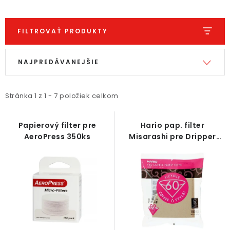
FILTROVAŤ PRODUKTY
V
R
NAJPREDÁVANEJŠIE
ý
a
p
d
i
e
Stránka
1
z
1
-
7
položiek celkom
s
n
p
i
Papierový filter pre
Hario pap. filter
AeroPress 350ks
Misarashi pre Dripper
r
e
V60-02 100ks
o
p
d
r
u
o
k
d
t
u
o
k