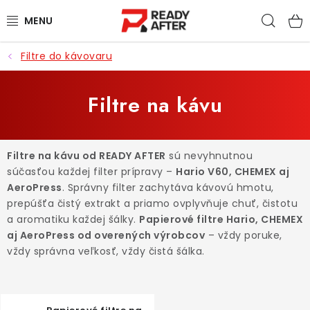
Prejsť
Hľad
na
obsah
Filtre do kávovaru
KÁVA
SYPANÉ ČAJE
Filtre na kávu
CASCARA
Filtre na kávu od READY AFTER
sú nevyhnutnou
PRÍSLUŠENSTVO
súčasťou každej filter prípravy –
Hario V60, CHEMEX aj
AeroPress
. Správny filter zachytáva kávovú hmotu,
POCHUTINY
prepúšťa čistý extrakt a priamo ovplyvňuje chuť, čistotu
a aromatiku každej šálky.
Papierové filtre Hario, CHEMEX
aj AeroPress od overených výrobcov
– vždy poruke,
PRE DETI
vždy správna veľkosť, vždy čistá šálka.
ZĽAVNENÉ PRODUKTY