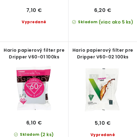
v
t
7,10 €
6,20 €
o
v
(viac ako 5 ks)
Vypredané
Skladom
Hario papierový filter pre
Hario papierový filter pre
Dripper V60-01 100ks
Dripper V60-02 100ks
6,10 €
5,10 €
(2 ks)
Skladom
Vypredané