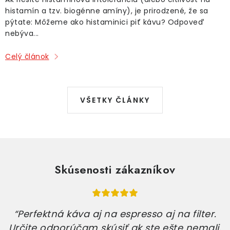
histamín a tzv. biogénne amíny), je prirodzené, že sa
pýtate: Môžeme ako histaminici piť kávu? Odpoveď
nebýva...
Celý článok
VŠETKY ČLÁNKY
Skúsenosti zákazníkov
Vaša pražiareň kávy ma úplne dostala!
Každé ráno sa teším na šálku vášho