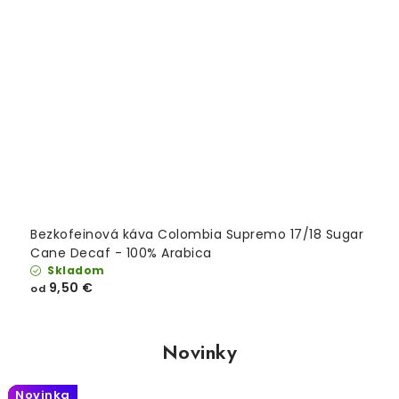
Bezkofeinová káva Colombia Supremo 17/18 Sugar
Cane Decaf - 100% Arabica
Skladom
9,50 €
od
Novinky
Novinka
Novinka
Novinka
Novinka
Novinka
Novinka
Novinka
Novinka