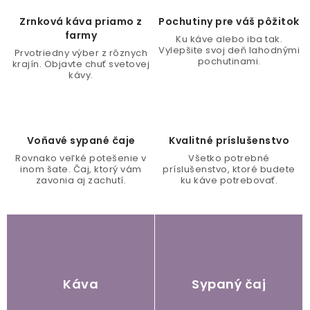
O NÁS
ž
Zrnková káva priamo z
Pochutiny pre váš pôžitok
i
farmy
DARČEKOVÉ BALENIA
Ku káve alebo iba tak.
Vylepšite svoj deň lahodnými
Prvotriedny výber z rôznych
a
pochutinami.
krajín. Objavte chuť svetovej
SIRUPY
kávy.
r
e
BENTIANNA
ň
Voňavé sypané čaje
Kvalitné príslušenstvo
k
Ako vybrať kávu
Kde kúpim kávu
Veľkoobchod
Rovnako veľké potešenie v
Všetko potrebné
inom šate. Čaj, ktorý vám
príslušenstvo, ktoré budete
á
Kontakt
Blog o káve
Kávový catering
zavonia aj zachutí.
ku káve potrebovať.
Káva pre firmy
Hodnotenie obchodu
v
y
Káva
Sypaný čaj