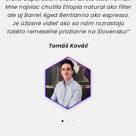
neskutočne chutného zrnkového pokladu.
Neviem, ako ste to dokázali, ale ste ma
definitívne premenili na kávového nadšenca.
Ďakujem!
Michal Mikuš