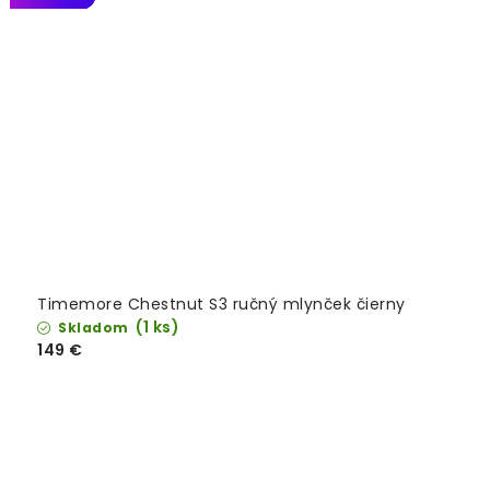
Timemore Chestnut S3 ručný mlynček čierny
(1 ks)
Skladom
149 €