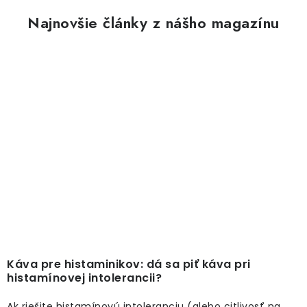
Najnovšie články z nášho magazínu
Káva pre histaminikov: dá sa piť káva pri
histamínovej intolerancii?
Ak riešite histamínovú intoleranciu (alebo citlivosť na