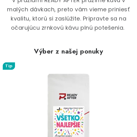
V pražiarni READY AFTER pražíme kávu v
malých dávkach, preto vám vieme priniesť
kvalitu, ktorú si zaslúžite. Pripravte sa na
očarujúcu zrnkovú kávu plnú potešenia.
Výber z našej ponuky
Tip
Tip