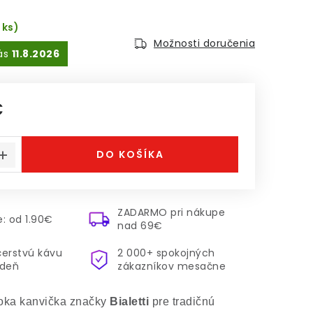
 ks)
Možnosti doručenia
11.8.2026
€
á cena:
DO KOŠÍKA
ZADARMO pri nákupe
: od 1.90€
nad 69€
čerstvú kávu
2 000+ spokojných
ždeň
zákazníkov mesačne
oka kanvička značky
Bialetti
pre tradičnú