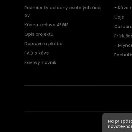
t
Podmienky ochrany osobných údaj
- Káva n
i
ov
Čaje
e
Kúpna zmluva AEGIS
Cascar
Opis projektu
Prísluše
Doprava a platba
- Mlynč
FAQ o káve
Pochuti
Kávový slovník
Na prispôs
návštevnos
Copyr