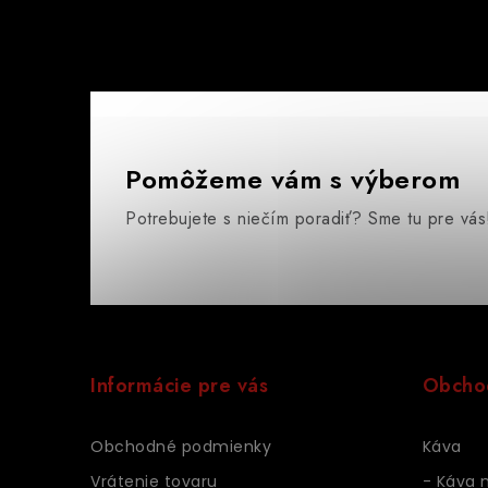
Pomôžeme vám s výberom
Potrebujete s niečím poradiť? Sme tu pre vás
Z
á
Informácie pre vás
Obcho
p
ä
Obchodné podmienky
Káva
Vrátenie tovaru
- Káva 