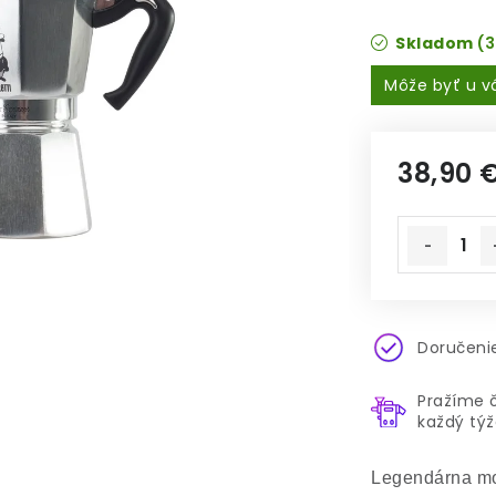
Skladom
(3
38,90 
Jednotkov
Doručenie
Pražíme 
každý tý
Legendárna m