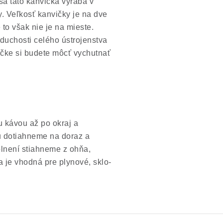
a táto kanvička vyrába v
. Veľkosť kanvičky je na dve
to však nie je na mieste.
oduchosti celého ústrojenstva
ičke si budete môcť vychutnať
u kávou až po okraj a
u dotiahneme na doraz a
plnení stiahneme z ohňa,
 je vhodná pre plynové, sklo-