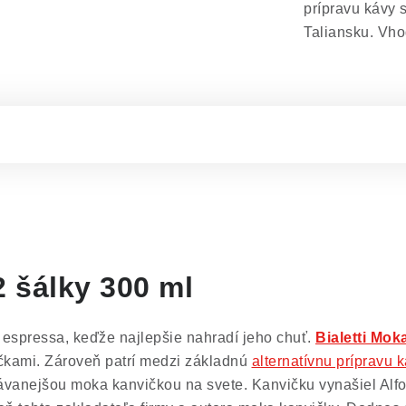
prípravu kávy 
Taliansku. Vh
2 šálky 300 ml
espressa, keďže najlepšie nahradí jeho chuť.
Bialetti Mo
čkami. Zároveň patrí medzi základnú
alternatívnu prípravu 
ávanejšou moka kanvičkou na svete. Kanvičku vynašiel Alfon