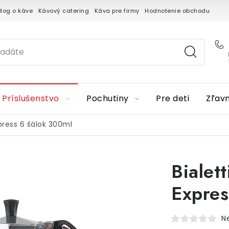
Blog o káve
Kávový catering
Káva pre firmy
Hodnotenie obchodu
Príslušenstvo
Pochutiny
Pre deti
Zľav
press 6 šálok 300ml
Bialet
Expres
N