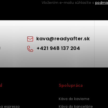
Vložením e-mailu súhlasíte s
podmie
kava
@
readyafter.sk
+421 948 137 204
!
d
Spolupráca
Káva do kaviarne
na espresso
Káva do kancelárie