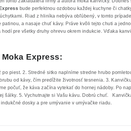
ň tohto zakladateľa firmy a autora moka kanvičky. Dodnes s
 Express
bude perfektnou ozdobou každej kuchyne či chatky
 úchytkami. Riad z hliníka nebýva obľúbený, v tomto prípade 
patinou, a nasaje chuť kávy. Práve kvôli tejto chuti a jedn
 hodí pre všetky druhy ohrevu okrem indukcie. Vďaka kanv
i Moka Express:
 po piest.
2. Stredné sitko naplníme stredne hrubo pomleto
rubu od kávy, čím predĺžite životnosť tesnenia.
3. Kanvičk
me počuť, že káva začína vytekať do hornej nádoby. Po na
j šálky.
5. Vychutnajte si Vašu kávu. Dobrú chuť.
Kanvička
re indukčné dosky a pre umývanie v umývačke riadu.