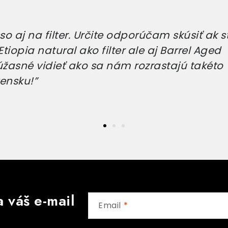
o aj na filter. Určite odporúčam skúsiť ak s
tiopia natural ako filter ale aj Barrel Aged
úžasné vidieť ako sa nám rozrastajú takéto
ensku!”
 váš e-mail
Email