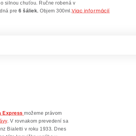
so silnou chuťou. Ručne robená v
Viac informácií
odná pre
6 šáliek.
Objem 300ml.
ka Express
možeme právom
kávy
. V rovnakom prevedení sa
z Bialetti v roku 1933. Dnes