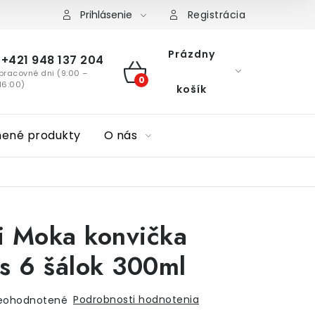
Prihlásenie
Registrácia
Prázdny
+421 948 137 204
pracovné dni (9:00 –
NÁKUPNÝ
16:00)
košík
KOŠÍK
nené produkty
O nás
ti Moka konvička
s 6 šálok 300ml
Podrobnosti hodnotenia
eohodnotené