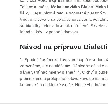
kanvička
Moka Express
nesie na sebe podobize
Taliansku ručne.
Moka kanvička Bialetti Moka
šálky. Jej hliníkové telo je doplnené plastovými
Vnútro kávovaru sa po čase používania potiahne 
sú
bialetky
celosvetovo tak obľúbené. Skvele sa
lahodnú kávu v pohodlí domova.
Návod na prípravu Bialett
1. Spodnú časť moka kávovaru naplňte vodou až
zarovnáme, ale neutláčame. Následne očistite ob
dáme variť nad mierny plameň.
4. O chvíľu bude
premiešame a prelejeme hotovú kávu do nahriate
keramické a elektrické variče. Nie je vhodná p