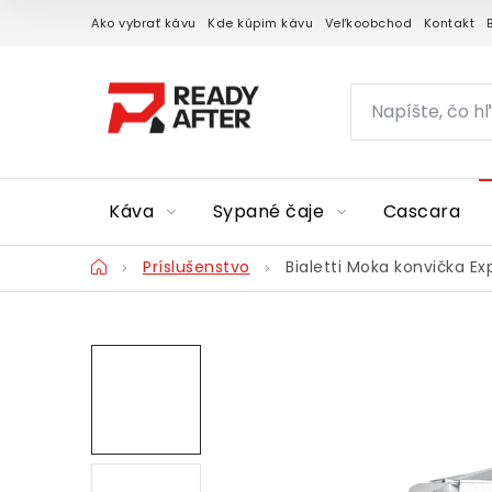
Prejsť
Ako vybrať kávu
Kde kúpim kávu
Veľkoobchod
Kontakt
na
obsah
Káva
Sypané čaje
Cascara
Domov
Príslušenstvo
Bialetti Moka konvička Ex