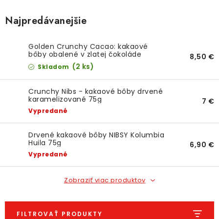
O NÁS
Najpredávanejšie
DARČEKOVÉ BALENIA
Golden Crunchy Cacao: kakaové
SIRUPY
bôby obalené v zlatej čokoláde
8,50 €
(2 ks)
Skladom
BENTIANNA
Crunchy Nibs - kakaové bôby drvené
karamelizované 75g
7 €
Ako vybrať kávu
Kde kúpim kávu
Veľkoobchod
Vypredané
Kontakt
Blog o káve
Kávový catering
Káva pre firmy
Drvené kakaové bôby NIBSY Kolumbia
Hodnotenie obchodu
Huila 75g
6,90 €
Vypredané
Zobraziť viac produktov
FILTROVAŤ PRODUKTY