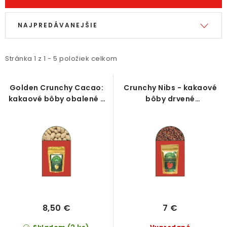
V
R
NAJPREDÁVANEJŠIE
ý
a
p
d
i
e
Stránka
1
z
1
-
5
položiek celkom
s
n
p
i
Golden Crunchy Cacao:
Crunchy Nibs - kakaové
kakaové bôby obalené v
bôby drvené
r
e
zlatej čokoláde
karamelizované 75g
o
p
d
r
u
o
k
d
t
u
o
k
v
t
8,50 €
7 €
o