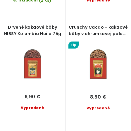
(2 ks)
v
Skladom
Vypredané
Drvené kakaové bôby
Crunchy Cacao - kakaové
NIBSY Kolumbia Huila 75g
bôby v chrumkavej poleve
75g
Tip
6,90 €
8,50 €
Vypredané
Vypredané