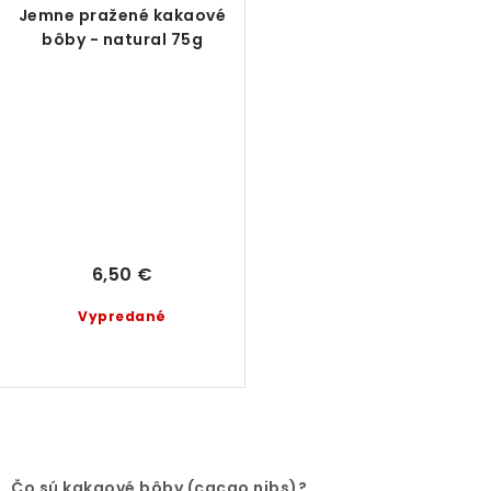
Jemne pražené kakaové
bôby - natural 75g
6,50 €
Vypredané
O
v
Čo sú kakaové bôby (cacao nibs)?