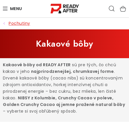
Prejsť
Hľad
na
obsah
Pochutiny
KÁVA
SYPANÉ ČAJE
Kakaové bôby
CASCARA
Kakaové bôby od READY AFTER
sú pre tých, čo chcú
PRÍSLUŠENSTVO
kakao v jeho
najprirodzenejšej, chrumkavej forme
.
Drvené kakaové bôby (cacao nibs) sú koncentrovaným
POCHUTINY
zdrojom antioxidantov, horkej intenzívnej chuti a
prirodzenej energie – bez cukru, bez mlieka, len čisté
kakao.
NIBSY z Kolumbie, Crunchy Cacao v poleve,
PRE DETI
Golden Crunchy Cacao aj jemne pražené natural bôby
– vyberte si svoj obľúbený spôsob.
ZĽAVNENÉ PRODUKTY