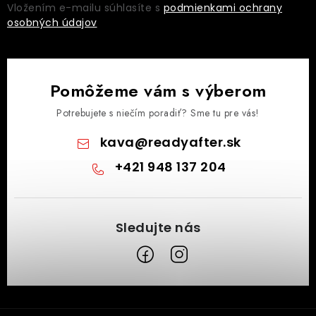
Vložením e-mailu súhlasíte s
podmienkami ochrany
osobných údajov
Pomôžeme vám s výberom
Potrebujete s niečím poradiť? Sme tu pre vás!
kava
@
readyafter.sk
+421 948 137 204
Z
á