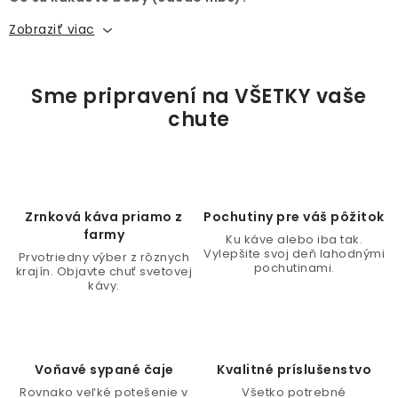
l
Zobraziť viac
á
d
a
c
i
e
p
r
Zrnková káva priamo z
Pochutiny pre váš pôžitok
v
farmy
Ku káve alebo iba tak.
k
Vylepšite svoj deň lahodnými
Prvotriedny výber z rôznych
y
pochutinami.
krajín. Objavte chuť svetovej
kávy.
v
ý
p
i
Voňavé sypané čaje
Kvalitné príslušenstvo
s
Rovnako veľké potešenie v
Všetko potrebné