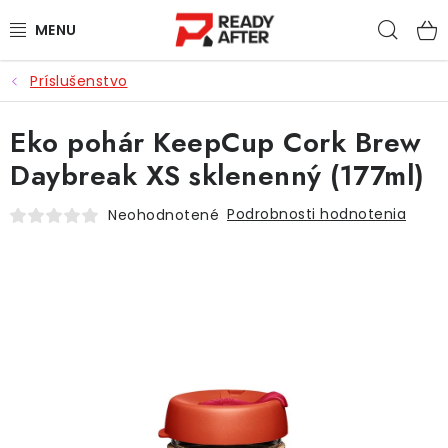
Prejsť
Hľad
na
obsah
Príslušenstvo
KÁVA
Eko pohár KeepCup Cork Brew
SYPANÉ ČAJE
Daybreak XS sklenenný (177ml)
CASCARA
Podrobnosti hodnotenia
Neohodnotené
PRÍSLUŠENSTVO
POCHUTINY
PRE DETI
ZĽAVNENÉ PRODUKTY