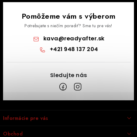
Pomôžeme vám s výberom
Potrebujete s niečím poradiť? Sme tu pre vás!
kava
@
readyafter.sk
+421 948 137 204
Z
á
Informácie pre vás
p
ä
Obchodné podmienky
Obchod