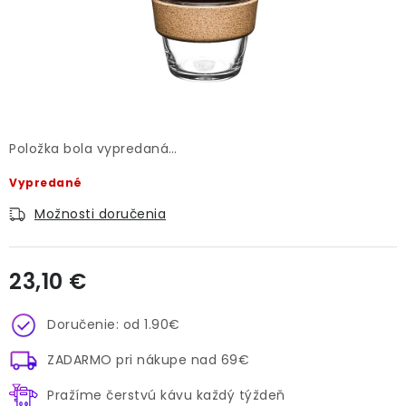
O NÁS
DARČEKOVÉ BALENIA
SIRUPY
BENTIANNA
Položka bola vypredaná…
Vypredané
Ako vybrať kávu
Kde kúpim kávu
Veľkoobchod
Možnosti doručenia
Kontakt
Blog o káve
Kávový catering
Káva pre firmy
Hodnotenie obchodu
23,10 €
Jednotková cena:
Doručenie: od 1.90€
ZADARMO pri nákupe nad 69€
Pražíme čerstvú kávu každý týždeň