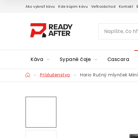
Prejsť
Ako vybrať kávu
Kde kúpim kávu
Veľkoobchod
Kontakt
na
obsah
Káva
Sypané čaje
Cascara
Domov
Príslušenstvo
Hario Ručný mlynček Mini 