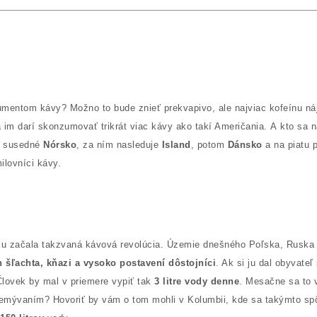
entom kávy? Možno to bude znieť prekvapivo, ale najviac kofeínu nájdet
 im darí skonzumovať trikrát viac kávy ako takí Američania.
A kto sa n
a susedné
Nórsko
, za ním nasleduje
Island
, potom
Dánsko
a na piatu 
ilovníci kávy.
ku začala takzvaná kávová revolúcia. Územie dnešného Poľska, Ruska a
šľachta, kňazi a vysoko postavení dôstojníci
. Ak si ju dal obyvateľ
Človek by mal v priemere vypiť tak
3 litre vody denne
. Mesačne sa to v
 premývaním? Hovoriť by vám o tom mohli v Kolumbii, kde sa takýmto s