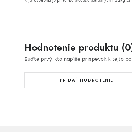
K jej ošetreniu je pri tomto procese potrebných na
1kg
až
Hodnotenie produktu (0
Buďte prvý, kto napíše príspevok k tejto po
PRIDAŤ HODNOTENIE