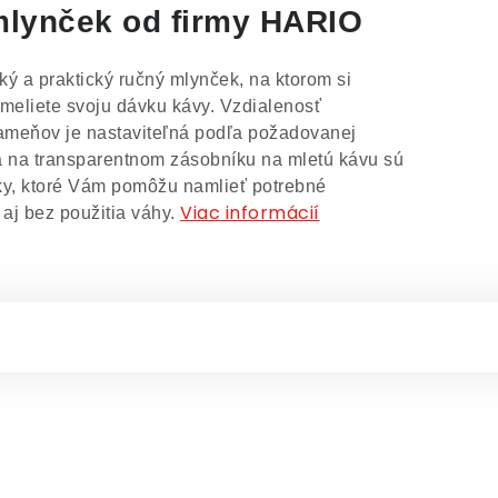
lynček od firmy HARIO
ký a praktický ručný mlynček, na ktorom si
eliete svoju dávku kávy. Vzdialenosť
ameňov je nastaviteľná podľa požadovanej
a na transparentnom zásobníku na mletú kávu sú
ky, ktoré Vám pomôžu namlieť potrebné
Viac informácií
aj bez použitia váhy.