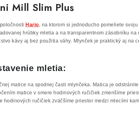
i Mill Slim Plus
spoločnosti
Hario
, na ktorom si jednoducho pomeliete svoj
adovanej hrúbky mletia a na transparentnom zásobníku na 
vo kávy aj bez použitia váhy. Mlynček je praktický aj na c
tavenie mletia:
čnej matice na spodnej časti mlynčeka. Matica je odstránit
točením matice v smere hodinových ručičiek zmenšíme prie
re hodinových ručičiek zväčšíme priestor medzi mlecími ka