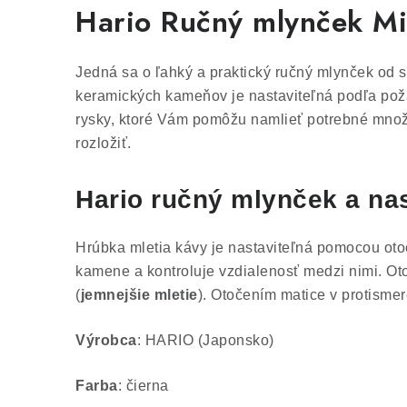
Hario Ručný mlynček Min
Jedná sa o ľahký a praktický ručný mlynček od 
keramických kameňov je nastaviteľná podľa pož
rysky, ktoré Vám pomôžu namlieť potrebné množst
rozložiť.
Hario ručný mlynček a nas
Hrúbka mletia kávy je nastaviteľná pomocou oto
kamene a kontroluje vzdialenosť medzi nimi. O
(
jemnejšie mletie
). Otočením matice v protisme
Výrobca
: HARIO (Japonsko)
Farba
: čierna