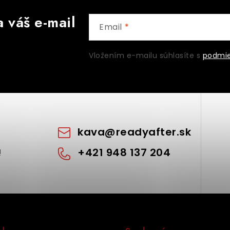
 váš e-mail
Email
Vložením e-mailu súhlasíte s
podmie
kava
@
readyafter.sk
+421 948 137 204
!