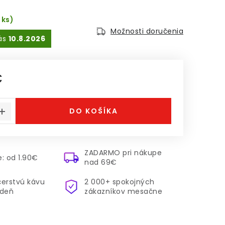
 ks)
Možnosti doručenia
10.8.2026
€
á cena:
DO KOŠÍKA
ZADARMO pri nákupe
: od 1.90€
nad 69€
čerstvú kávu
2 000+ spokojných
ždeň
zákazníkov mesačne