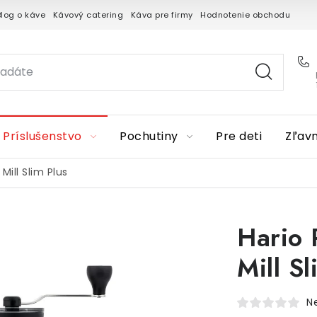
Blog o káve
Kávový catering
Káva pre firmy
Hodnotenie obchodu
Príslušenstvo
Pochutiny
Pre deti
Zľav
Mill Slim Plus
Hario 
Mill Sl
N