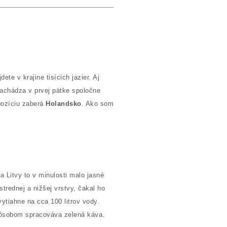
e v krajine tisícich jazier. Aj
achádza v prvej pätke spoločne
pozíciu zaberá
Holandsko
. Ako som
 Litvy to v minulosti malo jasné
 strednej a nižšej vrstvy, čakal ho
ytiahne na cca 100 litrov vody.
pôsobom spracováva zelená káva.