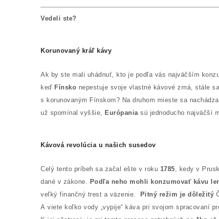
Vedeli ste?
Korunovaný kráľ kávy
Ak by ste mali uhádnuť, kto je podľa vás najväčším konzum
keď
Fínsko
nepestuje svoje vlastné kávové zrná, stále sa
s korunovaným Fínskom? Na druhom mieste sa nachádz
už spomínal vyššie,
Európania
sú jednoducho najväčší m
Kávová revolúcia u našich susedov
Celý tento príbeh sa začal ešte v roku
1785
, kedy v Prus
dané v zákone.
Podľa neho mohli konzumovať kávu len 
veľký finančný trest a väzenie.
Pitný režim je dôležitý
A viete koľko vody „vypije“ káva pri svojom spracovaní