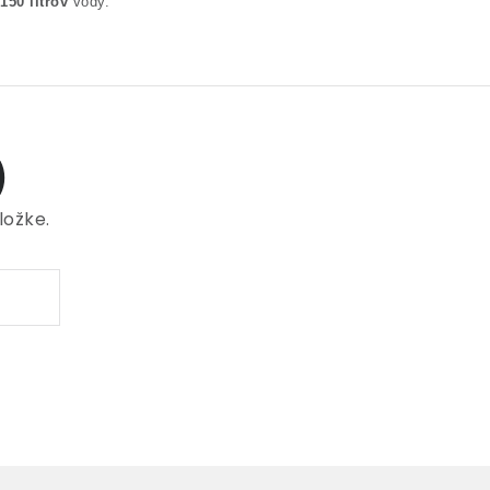
150 litrov
vody.
)
ložke.