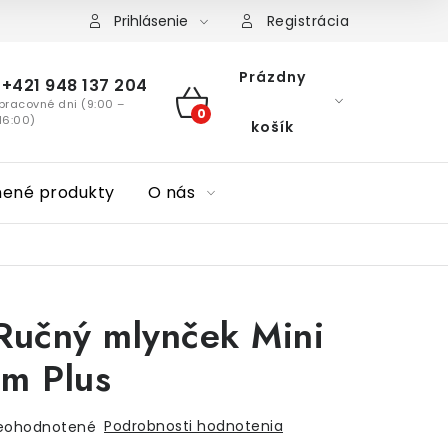
Prihlásenie
Registrácia
Prázdny
+421 948 137 204
pracovné dni (9:00 –
NÁKUPNÝ
16:00)
košík
KOŠÍK
nené produkty
O nás
Ručný mlynček Mini
im Plus
Podrobnosti hodnotenia
eohodnotené