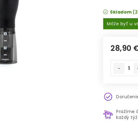
Skladom
(2
28,90 
Jednotkov
Doručenie
Pražíme 
každý tý