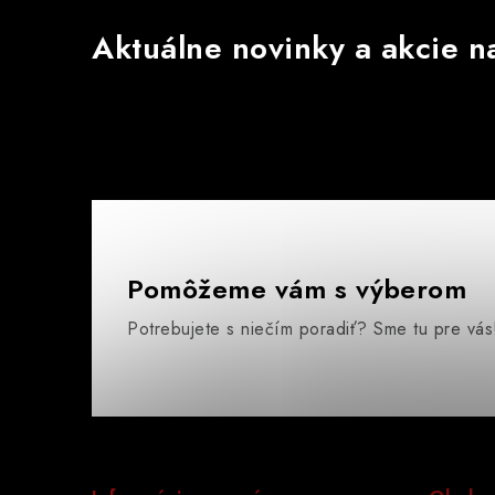
Aktuálne novinky a akcie na
Pomôžeme vám s výberom
Potrebujete s niečím poradiť? Sme tu pre vás
Z
á