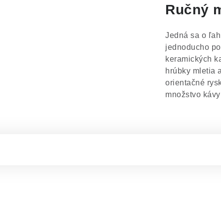
Ručný m
Jedná sa o ľah
jednoducho pom
keramických k
hrúbky mletia 
orientačné rys
množstvo kávy 