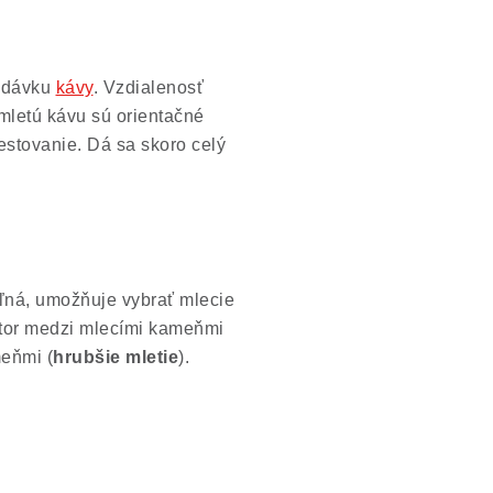
u dávku
kávy
. Vzdialenosť
mletú kávu sú orientačné
estovanie. Dá sa skoro celý
eľná, umožňuje vybrať mlecie
stor medzi mlecími kameňmi
meňmi (
hrubšie mletie
).