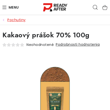
Prejsť
Hľad
na
obsah
Pochutiny
KÁVA
Kakaový prášok 70% 100g
SYPANÉ ČAJE
Podrobnosti hodnotenia
Neohodnotené
CASCARA
PRÍSLUŠENSTVO
POCHUTINY
PRE DETI
ZĽAVNENÉ PRODUKTY