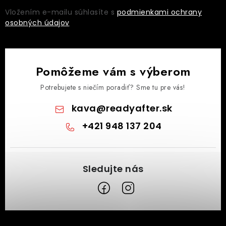
Vložením e-mailu súhlasíte s
podmienkami ochrany
osobných údajov
Pomôžeme vám s výberom
Potrebujete s niečím poradiť? Sme tu pre vás!
kava
@
readyafter.sk
+421 948 137 204
Z