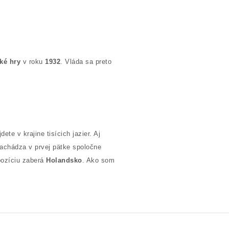
ké hry
v roku
1932
. Vláda sa preto
e v krajine tisícich jazier. Aj
achádza v prvej pätke spoločne
pozíciu zaberá
Holandsko
. Ako som