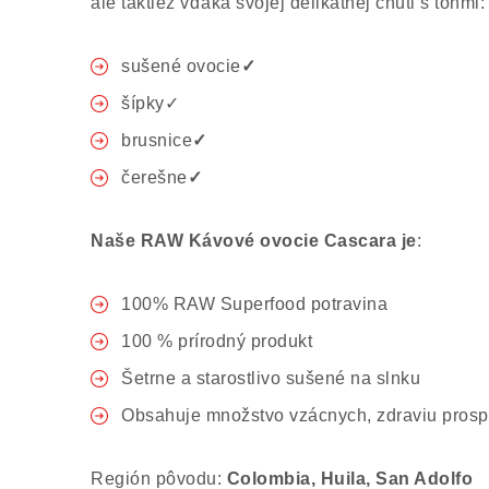
ale taktiež vďaka svojej delikátnej chuti s tónmi:
sušené ovocie
✓
šípky✓
brusnice
✓
čerešne
✓
Naše RAW Kávové ovocie Cascara je
:
100% RAW Superfood potravina
100 % prírodný produkt
Šetrne a starostlivo sušené na slnku
Obsahuje množstvo vzácnych, zdraviu prospe
Región pôvodu:
Colombia, Huila, San Adolfo