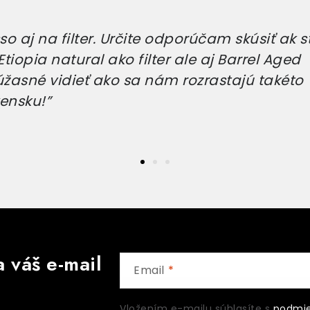
o aj na filter. Určite odporúčam skúsiť ak s
tiopia natural ako filter ale aj Barrel Aged
úžasné vidieť ako sa nám rozrastajú takéto
ensku!”
 váš e-mail
Email
Vložením e-mailu súhlasíte s
podmie