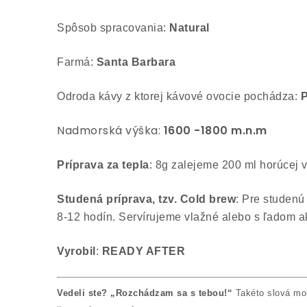
Spôsob spracovania:
Natural
Farmá:
Santa Barbara
Odroda kávy z ktorej kávové ovocie pochádza:
P
Nadmorská výška:
1600 -1800 m.n.m
Príprava za tepla
:
8g zalejeme 200 ml horúcej v
Studená p
ríprava, tzv. Cold brew
:
Pre studenú 
8-12 hodín. Servírujeme vlažné alebo s ľadom a
Vyrobil
:
READY AFTER
Vedeli ste?
„Rozchádzam sa s tebou!“
Takéto slová moh