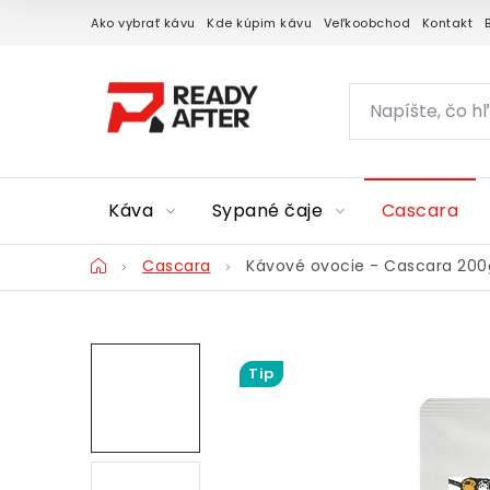
Prejsť
Ako vybrať kávu
Kde kúpim kávu
Veľkoobchod
Kontakt
na
obsah
Káva
Sypané čaje
Cascara
Domov
Cascara
Kávové ovocie - Cascara 200
Tip