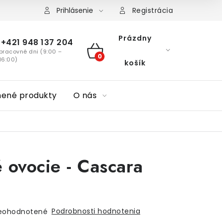
Prihlásenie
Registrácia
Prázdny
+421 948 137 204
pracovné dni (9:00 –
NÁKUPNÝ
16:00)
košík
KOŠÍK
nené produkty
O nás
 ovocie - Cascara
Podrobnosti hodnotenia
eohodnotené