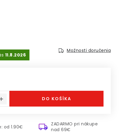
Možnosti doručenia
11.8.2026
á cena:
DO KOŠÍKA
ZADARMO pri nákupe
: od 1.90€
nad 69€