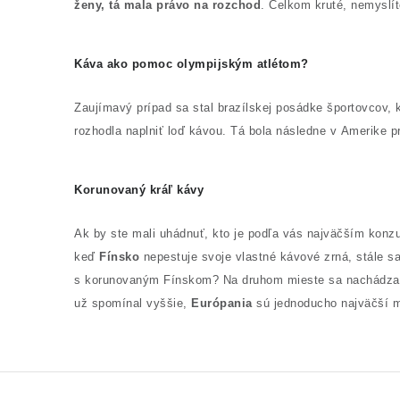
ženy, tá mala právo na rozchod
. Celkom kruté, nemyslí
Káva ako pomoc olympijským atlétom?
Zaujímavý prípad sa stal brazílskej posádke športovcov, 
rozhodla naplniť loď kávou. Tá bola následne v Amerike p
Korunovaný kráľ kávy
Ak by ste mali uhádnuť, kto je podľa vás najväčším konzum
keď
Fínsko
nepestuje svoje vlastné kávové zrná, stále sa
s korunovaným Fínskom? Na druhom mieste sa nachádz
už spomínal vyššie,
Európania
sú jednoducho najväčší mi