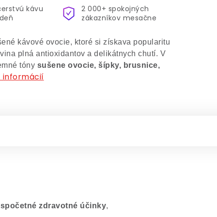
čerstvú kávu
2 000+ spokojných
ždeň
zákazníkov mesačne
ené kávové ovocie, ktoré si získava popularitu
vina plná antioxidantov a delikátnych chutí. V
jemné tóny
sušene ovocie, šípky, brusnice,
 informácií
spočetné zdravotné účinky
,