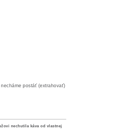
, necháme postáť (extrahovať)
žovi nechutila káva od vlastnej