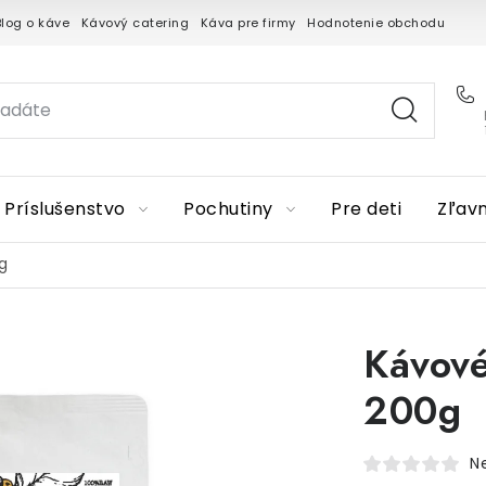
Blog o káve
Kávový catering
Káva pre firmy
Hodnotenie obchodu
Príslušenstvo
Pochutiny
Pre deti
Zľav
g
Kávové
200g
N