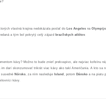
te?
ktorých vlastná krajina nedokázala poslať do
Los Angeles
na
Olympijs
redaná a tým bol pokrytý celý zájazd
brazílskych atlétov
.
entom kávy? Možno to bude znieť prekvapivo, ale najviac kofeínu nájdet
 im darí skonzumovať trikrát viac kávy ako takí Američania.
A kto sa n
a susedné
Nórsko
, za ním nasleduje
Island
, potom
Dánsko
a na piatu 
lovníci kávy.