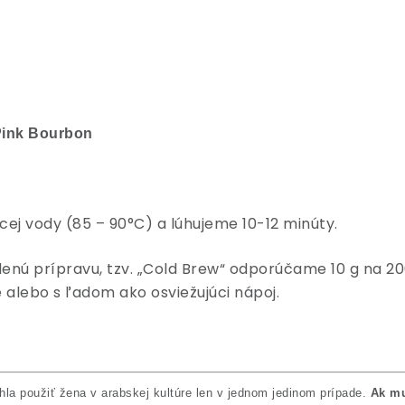
ink Bourbon
ej vody (85 – 90°C) a lúhujeme 10-12 minúty.
denú prípravu, tzv. „Cold Brew“ odporúčame 10 g na 
 alebo s ľadom ako osviežujúci nápoj.
la použiť žena v arabskej kultúre len v jednom jedinom prípade.
Ak mu