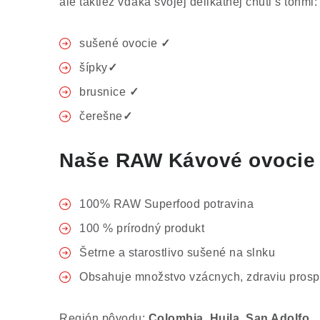
ale taktiež vďaka svojej delikátnej chuti s tónmi:
sušené ovocie
✓
šípky
✓
brusnice
✓
čerešne
✓
Naše RAW Kávové ovocie 
100% RAW Superfood potravina
100 % prírodný produkt
Šetrne a starostlivo sušené na slnku
Obsahuje množstvo vzácnych, zdraviu prospe
Región pôvodu:
Colombia,
Huila, San Adolfo