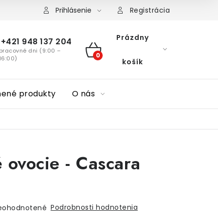
Prihlásenie
Registrácia
Prázdny
+421 948 137 204
pracovné dni (9:00 –
NÁKUPNÝ
16:00)
košík
KOŠÍK
nené produkty
O nás
 ovocie - Cascara
Podrobnosti hodnotenia
eohodnotené