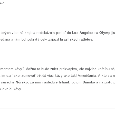
te?
ktorých vlastná krajina nedokázala poslať do
Los Angeles
na
Olympijs
redaná a tým bol pokrytý celý zájazd
brazílskych atlétov
.
entom kávy? Možno to bude znieť prekvapivo, ale najviac kofeínu nájdet
 im darí skonzumovať trikrát viac kávy ako takí Američania.
A kto sa n
a susedné
Nórsko
, za ním nasleduje
Island
, potom
Dánsko
a na piatu 
lovníci kávy.