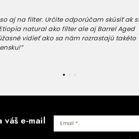
o aj na filter. Určite odporúčam skúsiť ak s
tiopia natural ako filter ale aj Barrel Aged
úžasné vidieť ako sa nám rozrastajú takéto
ensku!”
 váš e-mail
Email