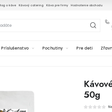
Blog o káve
Kávový catering
Káva pre firmy
Hodnotenie obchodu
Príslušenstvo
Pochutiny
Pre deti
Zľav
Kávové
50g
N