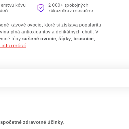
čerstvú kávu
2 000+ spokojných
ždeň
zákazníkov mesačne
ené kávové ovocie, ktoré si získava popularitu
vina plná antioxidantov a delikátnych chutí. V
jemné tóny
sušené ovocie, šípky, brusnice,
 informácií
spočetné zdravotné účinky
,