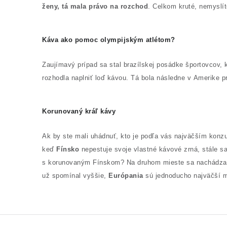
ženy, tá mala právo na rozchod
. Celkom kruté, nemyslí
Káva ako pomoc olympijským atlétom?
Zaujímavý prípad sa stal brazílskej posádke športovcov, 
rozhodla naplniť loď kávou. Tá bola následne v Amerike p
Korunovaný kráľ kávy
Ak by ste mali uhádnuť, kto je podľa vás najväčším konzum
keď
Fínsko
nepestuje svoje vlastné kávové zrná, stále sa
s korunovaným Fínskom? Na druhom mieste sa nachádz
už spomínal vyššie,
Európania
sú jednoducho najväčší mi