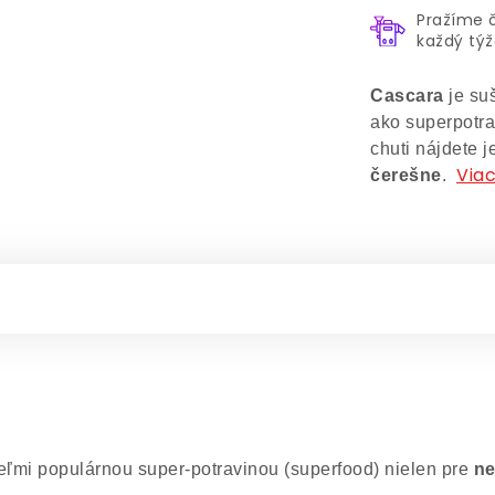
Pražíme 
každý tý
Cascara
je suš
ako superpotra
chuti nájdete 
Viac
čerešne
.
eľmi populárnou super-potravinou (superfood) nielen pre
ne