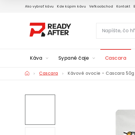
Prejsť
Ako vybrať kávu
Kde kúpim kávu
Veľkoobchod
Kontakt
na
obsah
Káva
Sypané čaje
Cascara
Domov
Cascara
Kávové ovocie - Cascara 50g