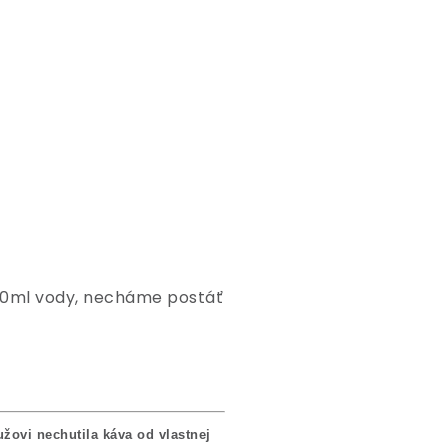
200ml vody, necháme postáť
žovi nechutila káva od vlastnej