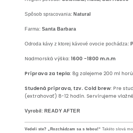
Spôsob spracovania:
Natural
Farma:
Santa Barbara
Odroda kávy z ktorej kávové ovocie pochádza:
P
Nadmorská výška:
1600 -1800 m.n.m
Príprava za tepla
:
8g zalejeme 200 ml horúc
Studená p
ríprava, tzv. Cold brew
:
Pre stu
(extrahovať) 8-12 hodín. Servírujeme vlažné
Vyrobil
:
READY AFTER
Vedeli ste?
„Rozchádzam sa s tebou!“
Takéto slová moh