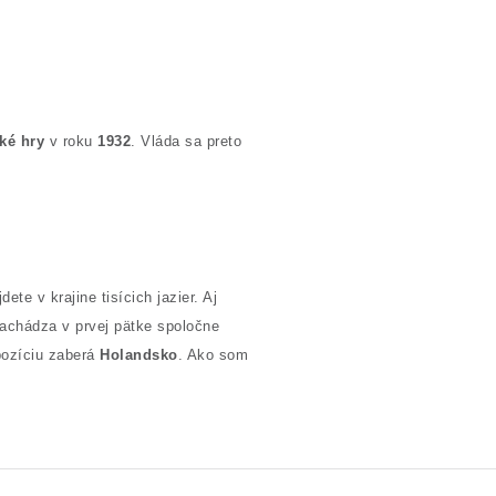
ké hry
v roku
1932
. Vláda sa preto
e v krajine tisícich jazier. Aj
achádza v prvej pätke spoločne
pozíciu zaberá
Holandsko
. Ako som