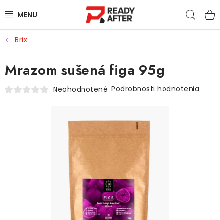
Prejsť
Hľad
na
obsah
Brix
KÁVA
Mrazom sušená figa 95g
SYPANÉ ČAJE
Podrobnosti hodnotenia
Neohodnotené
CASCARA
PRÍSLUŠENSTVO
POCHUTINY
PRE DETI
ZĽAVNENÉ PRODUKTY