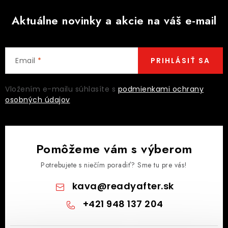
Aktuálne novinky a akcie na váš e-mail
Email
PRIHLÁSIŤ SA
Vložením e-mailu súhlasíte s
podmienkami ochrany
osobných údajov
Pomôžeme vám s výberom
Potrebujete s niečím poradiť? Sme tu pre vás!
kava
@
readyafter.sk
+421 948 137 204