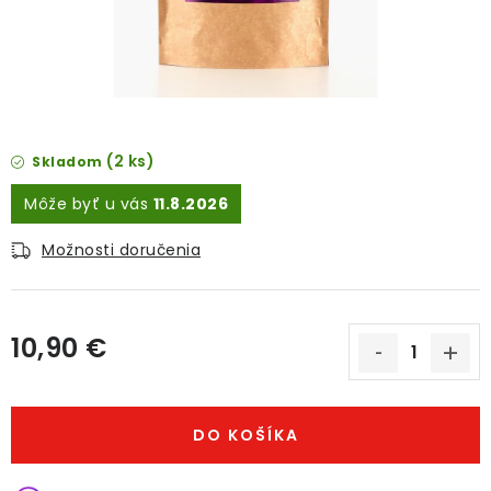
O NÁS
DARČEKOVÉ BALENIA
SIRUPY
(2 ks)
Skladom
BENTIANNA
11.8.2026
Ako vybrať kávu
Kde kúpim kávu
Veľkoobchod
Možnosti doručenia
Kontakt
Blog o káve
Kávový catering
Káva pre firmy
Hodnotenie obchodu
10,90 €
Jednotková cena:
DO KOŠÍKA