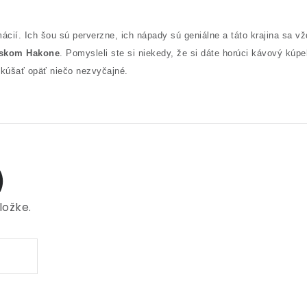
ácií. Ich šou sú perverzne, ich nápady sú geniálne a táto krajina sa vž
nskom Hakone
. Pomysleli ste si niekedy, že si dáte horúci kávový kúp
kúšať opäť niečo nezvyčajné.
)
ložke.