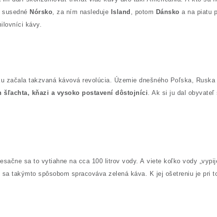
a susedné
Nórsko
, za ním nasleduje
Island
, potom
Dánsko
a na piatu 
ilovníci kávy.
ku začala takzvaná kávová revolúcia. Územie dnešného Poľska, Ruska a
šľachta, kňazi a vysoko postavení dôstojníci
. Ak si ju dal obyvateľ
esačne sa to vytiahne na cca 100 litrov vody. A viete koľko vody „vypi
sa takýmto spôsobom spracováva zelená káva. K jej ošetreniu je pri 