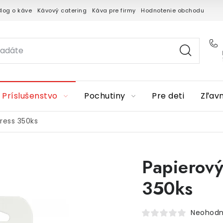
Blog o káve
Kávový catering
Káva pre firmy
Hodnotenie obchodu
Príslušenstvo
Pochutiny
Pre deti
Zľav
Press 350ks
Papierový
350ks
Neohodn