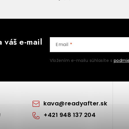
 váš e-mail
Email
Vložením e-mailu súhlasíte s
podmie
kava
@
readyafter.sk
+421 948 137 204
!