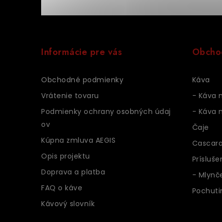
Z
á
Informácie pre vás
Obcho
p
ä
Obchodné podmienky
Káva
t
Vrátenie tovaru
- Káva 
Podmienky ochrany osobných údaj
- Káva n
i
ov
Čaje
e
Kúpna zmluva AEGIS
Cascar
Opis projektu
Prísluše
Doprava a platba
- Mlynč
FAQ o káve
Pochuti
Kávový slovník