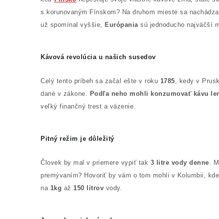
s korunovaným Fínskom? Na druhom mieste sa nachádz
už spomínal vyššie,
Európania
sú jednoducho najväčší m
Kávová revolúcia u našich susedov
Celý tento príbeh sa začal ešte v roku
1785
, kedy v Prus
dané v zákone.
Podľa neho mohli konzumovať kávu len 
veľký finančný trest a väzenie.
Pitný režim je dôležitý
Človek by mal v priemere vypiť tak
3 litre vody denne
. M
premývaním? Hovoriť by vám o tom mohli v Kolumbii, kde 
na
1kg
až
150 litrov
vody.