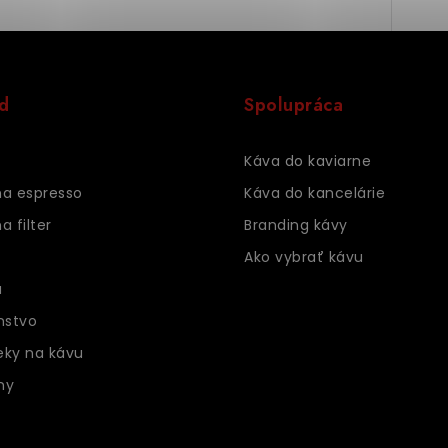
d
Spolupráca
Káva do kaviarne
na espresso
Káva do kancelárie
a filter
Branding kávy
Ako vybrať kávu
a
nstvo
eky na kávu
ny