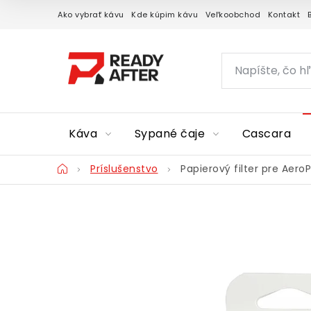
Prejsť
Ako vybrať kávu
Kde kúpim kávu
Veľkoobchod
Kontakt
na
obsah
Káva
Sypané čaje
Cascara
Domov
Príslušenstvo
Papierový filter pre Aero