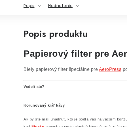
Popis
Hodnotenie
Popis produktu
Papierový filter pre A
Biely papierový filter špeciálne pre
AeroPress
po
Vedeli ste?
Korunovaný kráľ kávy
Ak by ste mali uhádnuť, kto je podľa vás najväčším konzum
keď
Fínsko
nepestuje svoje vlastné kávové zrná, stále sa