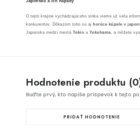
Japonsko a ich nápady
O tejto krajine vychádzajúceho slnka vieme už veľa inform
konkurentov. Dôkazom toho sú aj
horúce kúpele v japo
Japonska medzi mestá
Tokio
a
Yokohama
, a môžete vys
Hodnotenie produktu (0
Buďte prvý, kto napíše príspevok k tejto po
PRIDAŤ HODNOTENIE