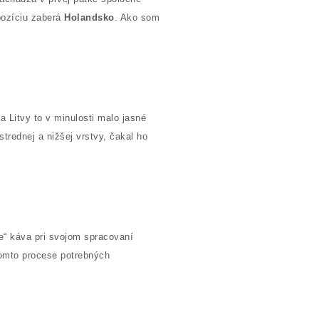
pozíciu zaberá
Holandsko
. Ako som
 Litvy to v minulosti malo jasné
 strednej a nižšej vrstvy, čakal ho
je“ káva pri svojom spracovaní
tomto procese potrebných