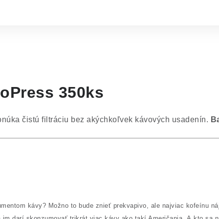
eroPress 350ks
núka čistú filtráciu bez akýchkoľvek kávových usadenín.
Ba
entom kávy? Možno to bude znieť prekvapivo, ale najviac kofeínu nájdet
 im darí skonzumovať trikrát viac kávy ako takí Američania.
A kto sa n