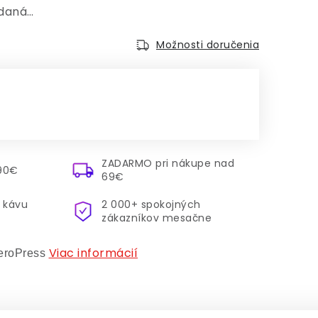
edaná…
Možnosti doručenia
:
ZADARMO pri nákupe nad
.90€
69€
 kávu
2 000+ spokojných
zákazníkov mesačne
Viac informácií
AeroPress