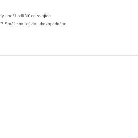
dy snaží odlíšiť od svojich
eľ? Stačí zavítať do juhozápadného