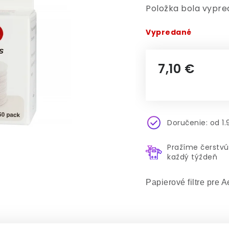
Položka bola vypr
Vypredané
7,10 €
Jednotková cena
Doručenie: od 1
Pražíme čerstvú
každý týždeň
Papierové filtre pre 