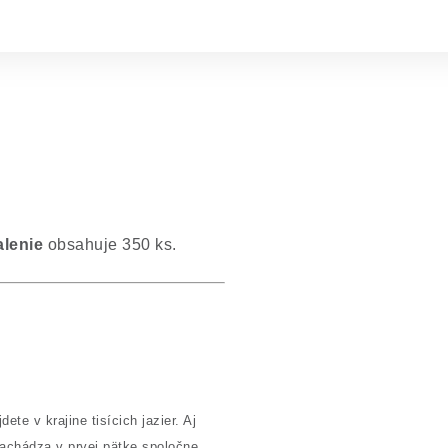
lenie
obsahuje 350 ks.
e v krajine tisícich jazier. Aj
achádza v prvej pätke spoločne