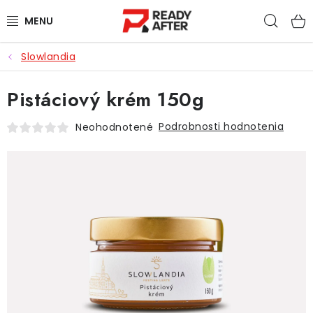
Prejsť
Hľad
na
obsah
Slowlandia
KÁVA
Pistáciový krém 150g
SYPANÉ ČAJE
Podrobnosti hodnotenia
Neohodnotené
CASCARA
PRÍSLUŠENSTVO
POCHUTINY
PRE DETI
ZĽAVNENÉ PRODUKTY