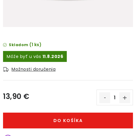
O NÁS
DARČEKOVÉ BALENIA
SIRUPY
(1 ks)
Skladom
BENTIANNA
11.8.2026
Ako vybrať kávu
Kde kúpim kávu
Veľkoobchod
Možnosti doručenia
Kontakt
Blog o káve
Kávový catering
Káva pre firmy
Hodnotenie obchodu
13,90 €
Jednotková cena:
DO KOŠÍKA