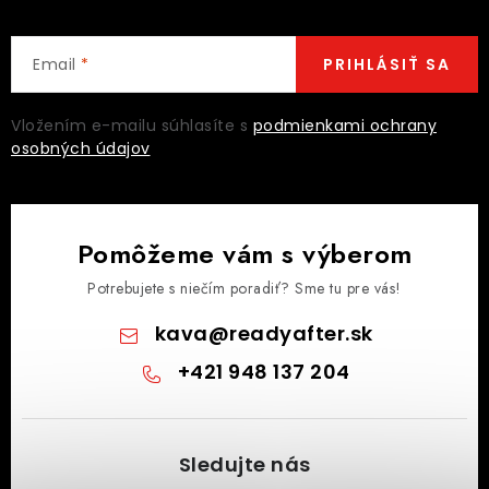
Email
PRIHLÁSIŤ SA
Vložením e-mailu súhlasíte s
podmienkami ochrany
osobných údajov
Pomôžeme vám s výberom
Potrebujete s niečím poradiť? Sme tu pre vás!
kava
@
readyafter.sk
+421 948 137 204