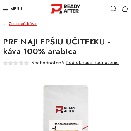
Prejsť
Hľad
na
obsah
Zrnková káva
KÁVA
PRE NAJLEPŠIU UČITEĽKU -
SYPANÉ ČAJE
káva 100% arabica
CASCARA
Podrobnosti hodnotenia
Neohodnotené
PRÍSLUŠENSTVO
POCHUTINY
PRE DETI
ZĽAVNENÉ PRODUKTY