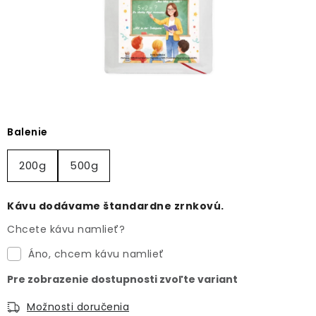
O NÁS
DARČEKOVÉ BALENIA
SIRUPY
BENTIANNA
Balenie
Ako vybrať kávu
Kde kúpim kávu
Veľkoobchod
200g
500g
Kontakt
Blog o káve
Kávový catering
Káva pre firmy
Kávu dodávame štandardne zrnkovú.
Chcete kávu namlieť?
Áno, chcem kávu namlieť
Možnosti doručenia