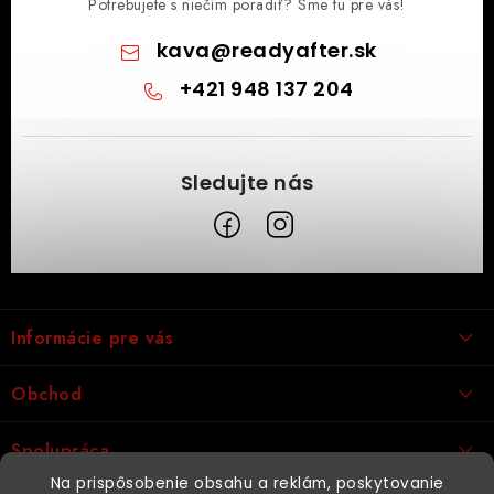
Potrebujete s niečím poradiť? Sme tu pre vás!
kava
@
readyafter.sk
+421 948 137 204
Z
á
Informácie pre vás
p
ä
Obchodné podmienky
Obchod
t
Vrátenie tovaru
i
Káva
Spolupráca
Podmienky ochrany osobných údajov
e
- Káva na espresso
Na prispôsobenie obsahu a reklám, poskytovanie
Kúpna zmluva AEGIS
Káva do kaviarne