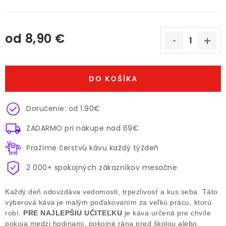
od
8,90 €
Jednotková cena:
DO KOŠÍKA
Doručenie: od 1.90€
ZADARMO pri nákupe nad 69€
Pražíme čerstvú kávu každý týždeň
2 000+ spokojných zákazníkov mesačne
Každý deň odovzdáva vedomosti, trpezlivosť a kus seba. Táto
výberová káva je malým poďakovaním za veľkú prácu, ktorú
robí.
PRE NAJLEPŠIU UČITEĽKU
je káva určená pre chvíle
pokoja medzi hodinami, pokojné rána pred školou alebo