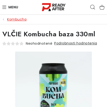
Prejsť
Hľad
na
obsah
Kombucha
KÁVA
VLČIE Kombucha baza 330ml
SYPANÉ ČAJE
Podrobnosti hodnotenia
Neohodnotené
CASCARA
PRÍSLUŠENSTVO
POCHUTINY
PRE DETI
ZĽAVNENÉ PRODUKTY