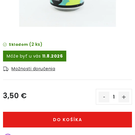
O NÁS
DARČEKOVÉ BALENIA
SIRUPY
(2 ks)
Skladom
BENTIANNA
11.8.2026
Ako vybrať kávu
Kde kúpim kávu
Veľkoobchod
Možnosti doručenia
Kontakt
Blog o káve
Kávový catering
Káva pre firmy
Hodnotenie obchodu
3,50 €
Jednotková cena:
DO KOŠÍKA