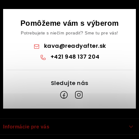
Pomôžeme vám s výberom
Potrebujete s niečím poradiť? Sme tu pre vás!
kava
@
readyafter.sk
+421 948 137 204
Z
á
Informácie pre vás
p
ä
Obchodné podmienky