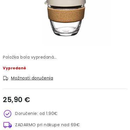
O NÁS
DARČEKOVÉ BALENIA
SIRUPY
BENTIANNA
Položka bola vypredaná…
Ako vybrať kávu
Kde kúpim kávu
Veľkoobchod
Vypredané
Kontakt
Blog o káve
Kávový catering
Možnosti doručenia
Káva pre firmy
Hodnotenie obchodu
25,90 €
Jednotková cena:
Doručenie: od 1.90€
ZADARMO pri nákupe nad 69€