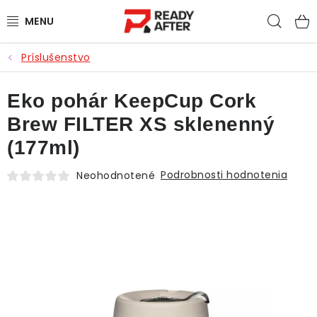
Prejsť
Hľad
na
obsah
Príslušenstvo
KÁVA
Eko pohár KeepCup Cork
SYPANÉ ČAJE
Brew FILTER XS sklenenný
CASCARA
(177ml)
PRÍSLUŠENSTVO
Podrobnosti hodnotenia
Neohodnotené
POCHUTINY
PRE DETI
ZĽAVNENÉ PRODUKTY