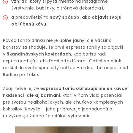
vzhľad
, ktorý si pýta miesto na Instagrame
(vrstvenie, bublinky, citrónová dekorácia),
a predovšetkým:
nový spôsob, ako objaviť svoju
obľúbenú kávu
.
Pôvod tohto drinku nie je úplne jasný, ale väčšina
baristov sa zhoduje, že prvé espresso toniky sa objavili
v
škandinávskych kaviarňach
, kde baristi radi
experimentujú s chuťami a textúrami. Odtiaľ sa drink
rozšíril do sveta specialty coffee – a dnes ho nájdete od
Berlína po Tokio.
Zaujímavé je, že
espresso tonic obľubujú nielen kávoví
nadšenci, ale aj barmani
, ktorí v ňom vidia potenciál
pre tvorbu nealkoholických, ale chuťovo komplexných
koktailov. Navyše – jeho príprava je jednoduchá a
nevyžaduje žiadne špeciálne vybavenie.