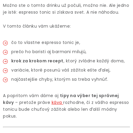
O NÁS
Možno ste o tomto drinku už počuli, možno nie. Ale jedno
je isté: espresso tonic si získava svet. A nie náhodou.
DARČEKOVÉ BALENIA
V tomto článku vám ukážeme:
SIRUPY
čo to vlastne espresso tonic je,
BENTIANNA
prečo ho baristi aj barmani milujú,
krok za krokom recept
, ktorý zvládne každý doma,
Ako vybrať kávu
Kde kúpim kávu
Veľkoobchod
variácie, ktoré posunú váš zážitok ešte ďalej,
Kontakt
Blog o káve
Kávový catering
najčastejšie chyby, ktorým sa treba vyhnúť.
Káva pre firmy
Hodnotenie obchodu
A popritom vám dáme aj
tipy na výber tej správnej
kávy
– pretože práve
káva
rozhodne, či z vášho espresso
tonicu bude chuťový zážitok alebo len ďalší módny
pokus.