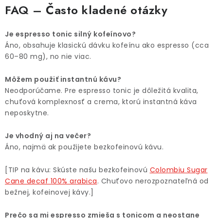
FAQ – Často kladené otázky
Je espresso tonic silný kofeínovo?
Áno, obsahuje klasickú dávku kofeínu ako espresso (cca
60–80 mg), no nie viac.
Môžem použiť instantnú kávu?
Neodporúčame. Pre espresso tonic je dôležitá kvalita,
chuťová komplexnosť a crema, ktorú instantná káva
neposkytne.
Je vhodný aj na večer?
Áno, najmä ak použijete bezkofeinovú kávu.
[TIP na kávu: Skúste našu bezkofeinovú
Colombiu Sugar
Cane decaf 100% arabica
. Chuťovo nerozpoznateľná od
bežnej, kofeinovej kávy.]
Prečo sa mi espresso zmieša s tonicom a neostane