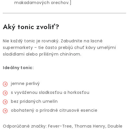
makadamových orechov.]
Aký tonic zvoliť?
Nie každý tonic je rovnaký. Zabudnite na lacné
supermarkety – tie často prebijú chuť kávy umelými
sladidlami alebo prílišným chinínom.
Ideálny tonic:
jemne perlivý
s vyváženou sladkosťou a horkosťou
bez pridaných umelín
obohatený o prírodné citrusové esencie
Odporúčané značky: Fever-Tree, Thomas Henry, Double