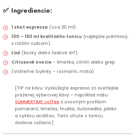
✅ Ingrediencie:
1 shot espressa
(cca 30 ml)
100 – 150 ml kvalitného tonicu
(najlepšie prémiový,
s nižším cukrom)
Ľad
(kocky alebo ľadová drť)
Citrusové ovocie
– limetka, citrón alebo grep
(Voliteľne: bylinky – rozmarín, mäta)
[TIP na kávu: Vyskúšajte espresso zo svetlejšie
praženej výberovej kávy – napríklad našu
SUMMERTIME coffee
s ovocným profilom
pomaranč, limetka, hruška, čučoriedka, jablko
a vyššou aciditou. Tieto chute v tonicu
doslova zažiaria.]