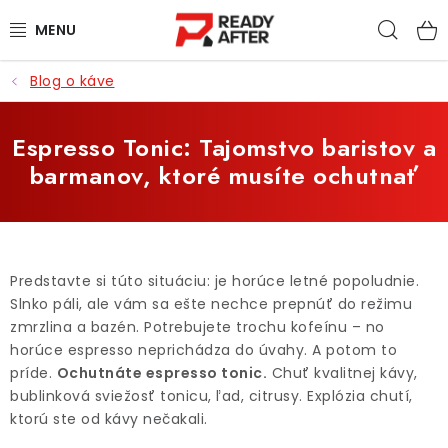
Prejsť
Hľad
na
obsah
Blog o káve
KÁVA
SYPANÉ ČAJE
Espresso Tonic: Tajomstvo baristov a
barmanov, ktoré musíte ochutnať
CASCARA
PRÍSLUŠENSTVO
Predstavte si túto situáciu: je horúce letné popoludnie.
POCHUTINY
Slnko páli, ale vám sa ešte nechce prepnúť do režimu
zmrzlina a bazén. Potrebujete trochu kofeínu – no
PRE DETI
horúce espresso neprichádza do úvahy. A potom to
príde.
Ochutnáte espresso tonic.
Chuť kvalitnej kávy,
bublinková sviežosť tonicu, ľad, citrusy. Explózia chutí,
ZĽAVNENÉ PRODUKTY
ktorú ste od kávy nečakali.