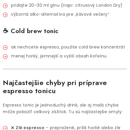
pridajte 20–30 ml ginu (napr. citrusový London Dry)
výborná alko-alternatíva pre „kávové večery“
☕ Cold brew tonic
ak nechcete espresso, použite cold brew koncentrát
menej horký, jemnejší a vyšší obsah kofeínu
Najčastejšie chyby pri príprave
espresso tonicu
Espresso tonic je jednoduchý drink, ale aj malá chyba
môže pokaziť celkový zážitok. Tu sú najčastejšie omyly:
❌
Zlé espresso
– prepražené, príliš horké alebo zle