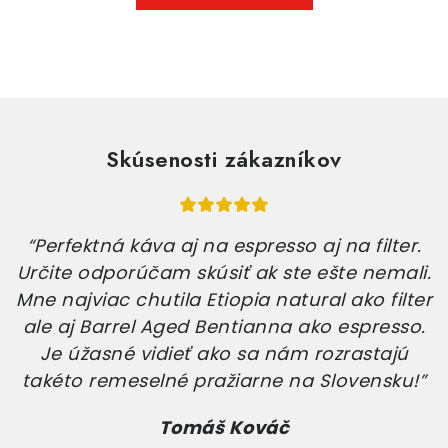
Skúsenosti zákazníkov
.
Vaša pražiareň kávy ma úplne dostala!
i.
Každé ráno sa teším na šálku vášho
er
neskutočne chutného zrnkového pokladu
o.
Neviem, ako ste to dokázali, ale ste ma
definitívne premenili na kávového nadšen
!”
Ďakujem!
Michal Mikuš