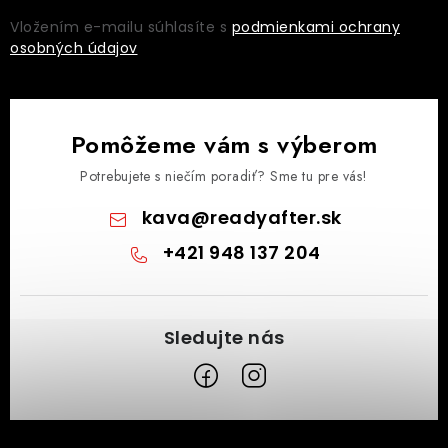
Vložením e-mailu súhlasíte s
podmienkami ochrany
osobných údajov
Pomôžeme vám s výberom
Potrebujete s niečím poradiť? Sme tu pre vás!
kava
@
readyafter.sk
+421 948 137 204
Z