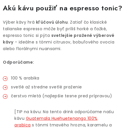
Akú kávu použiť na espresso tonic?
Výber kávy hrá
kľúčovú úlohu
. Zatiaľ čo klasické
talianske espresso môže byť príliš horké a ťažké,
espresso tonic si pýta
svetlejšie pražené výberové
kávy
– ideálne s tónmi citrusov, bobuľového ovocia
alebo florálnymi nuansami.
Odporúčame:
100 % arabika
svetlé až stredne svetlé praženie
čerstvo mletá (najlepšie tesne pred prípravou)
[TIP na kávu: Na tento drink odporúčame našu
kávu
Guatemala Huehuetenango 100%
arabica
s tónmi tmavého hrozna, karamelu a