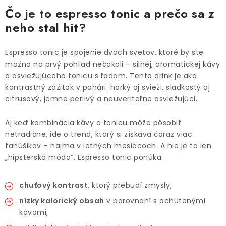
Čo je to espresso tonic a prečo sa z
neho stal hit?
Espresso tonic je spojenie dvoch svetov, ktoré by ste
možno na prvý pohľad nečakali – silnej, aromatickej kávy
a osviežujúceho tonicu s ľadom. Tento drink je ako
kontrastný zážitok v pohári: horký aj svieži, sladkastý aj
citrusový, jemne perlivý a neuveriteľne osviežujúci.
Aj keď kombinácia kávy a tonicu môže pôsobiť
netradične, ide o trend, ktorý si získava čoraz viac
fanúšikov – najmä v letných mesiacoch. A nie je to len
„hipsterská móda“. Espresso tonic ponúka:
chuťový kontrast
, ktorý prebudí zmysly,
nízky kalorický obsah
v porovnaní s ochutenými
kávami,