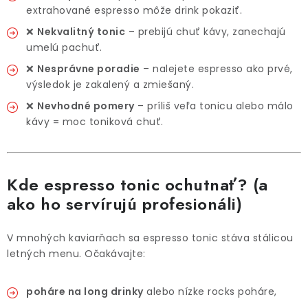
extrahované espresso môže drink pokaziť.
❌
Nekvalitný tonic
– prebijú chuť kávy, zanechajú
umelú pachuť.
❌
Nesprávne poradie
– nalejete espresso ako prvé,
výsledok je zakalený a zmiešaný.
❌
Nevhodné pomery
– príliš veľa tonicu alebo málo
kávy = moc toniková chuť.
Kde espresso tonic ochutnať? (a
ako ho servírujú profesionáli)
V mnohých kaviarňach sa espresso tonic stáva stálicou
letných menu. Očakávajte:
poháre na long drinky
alebo nízke rocks poháre,