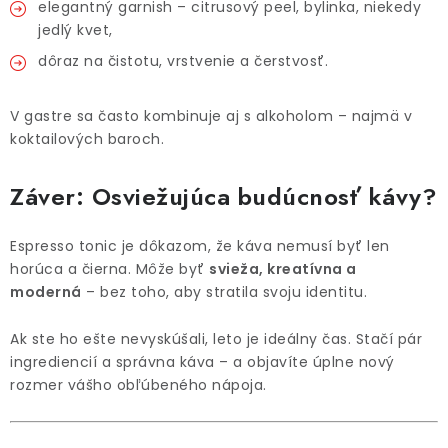
elegantný garnish – citrusový peel, bylinka, niekedy
jedlý kvet,
dôraz na čistotu, vrstvenie a čerstvosť.
V gastre sa často kombinuje aj s alkoholom – najmä v
koktailových baroch.
Záver: Osviežujúca budúcnosť kávy?
Espresso tonic je dôkazom, že káva nemusí byť len
horúca a čierna. Môže byť
svieža, kreatívna a
moderná
– bez toho, aby stratila svoju identitu.
Ak ste ho ešte nevyskúšali, leto je ideálny čas. Stačí pár
ingrediencií a správna káva – a objavíte úplne nový
rozmer vášho obľúbeného nápoja.