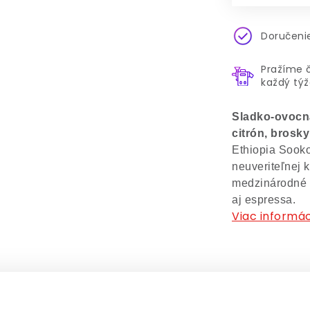
Doručenie
Pražíme 
každý tý
Sladko-ovocn
citrón, brosk
Ethiopia Sooko
neuveriteľnej k
medzinárodné 
aj espressa.
Viac informác