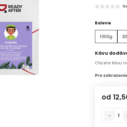
N
Balenie
1000g
2
Kávu dodáv
Chcete kávu n
od
12,5
Jednotkov