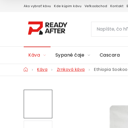
Prejsť
Ako vybrať kávu
Kde kúpim kávu
Veľkoobchod
Kontakt
na
obsah
Káva
Sypané čaje
Cascara
Domov
Káva
Zrnková káva
Ethiopia Sookoo