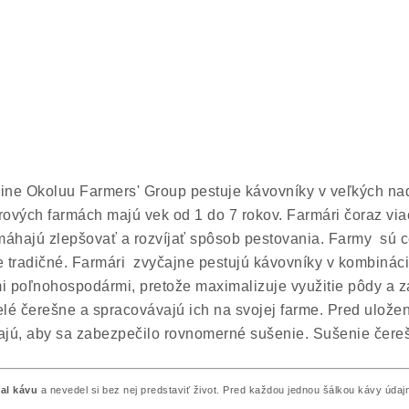
pine Okoluu Farmers' Group pestuje kávovníky v veľkých n
rových farmách majú vek od 1 do 7 rokov. Farmári čoraz vi
máhajú zlepšovať a rozvíjať spôsob pestovania.
Farmy sú ce
 tradičné. Farmári zvyčajne pestujú kávovníky v kombinácii
 poľnohospodármi, pretože maximalizuje využitie pôdy a z
relé čerešne a spracovávajú ich na svojej farme. Pred ulož
ajú, aby sa zabezpečilo rovnomerné sušenie. Sušenie čerešní
al kávu
a nevedel si bez nej predstaviť život. Pred každou jednou šálkou kávy údaj