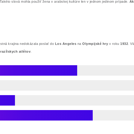
Takéto slová mohla použiť žena v arabskej kultúre len v jednom jedinom prípade.
Ak
astná krajina nedokázala poslať do
Los Angeles
na
Olympijské hry
v roku
1932
. V
razílskych atlétov
.