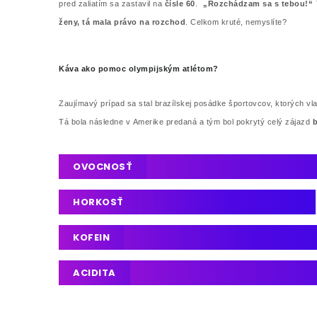
pred zaliatím sa zastavil na
čísle 60
.
„Rozchádzam sa s tebou!“
ženy, tá mala právo na rozchod
. Celkom kruté, nemyslíte?
Káva ako pomoc olympijským atlétom?
Zaujímavý prípad sa stal brazílskej posádke športovcov, ktorých vl
Tá bola následne v Amerike predaná a tým bol pokrytý celý zájazd
b
OVOCNOSŤ
HORKOSŤ
KOFEIN
ACIDITA