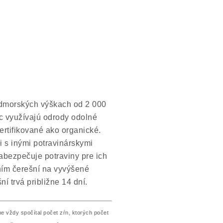
admorských výškach od 2 000
ac využívajú odrody odolné
rtifikované ako organické.
 s inými potravinárskymi
abezpečuje potraviny pre ich
ením čerešní na vyvýšené
 trvá približne 14 dní.
ne vždy spočítal počet zŕn, ktorých počet