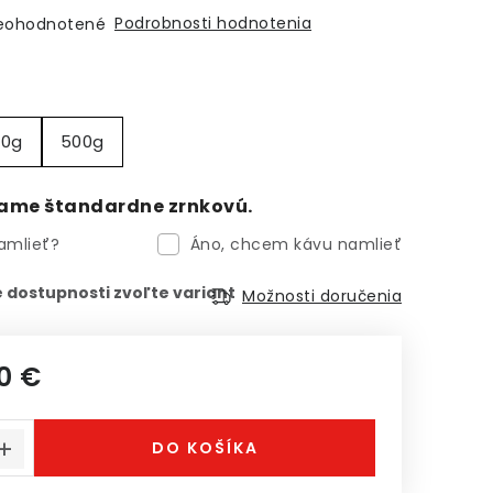
Podrobnosti hodnotenia
eohodnotené
00g
500g
ame štandardne zrnkovú.
amlieť?
Áno, chcem kávu namlieť
Možnosti doručenia
0 €
á cena:
DO KOŠÍKA