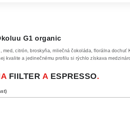
Okoluu G1 organic
, med, citrón, broskyňa, mliečná čokoláda, florálna dochuť
ej kvalite a jedinečnému profilu si rýchlo získava medziná
NA
FIILTER
A
ESPRESSO
.
st)