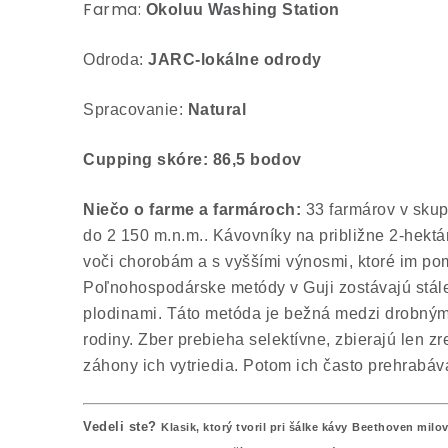
Farma:
Okoluu Washing Station
Odroda:
JARC-lokálne odrody
Spracovanie:
Natural
Cupping skóre: 86
,5 bodov
Niečo o farme a farmároch:
33 farmárov v sku
do 2 150 m.n.m.. Kávovníky na približne 2-hektá
voči chorobám a s vyššími výnosmi, ktoré im po
Poľnohospodárske metódy v Guji zostávajú stále
plodinami. Táto metóda je bežná medzi drobnými
rodiny.
Zber prebieha selektívne, zbierajú len z
záhony ich vytriedia. Potom ich často prehrabáv
Vedeli ste?
Klasik, ktorý tvoril pri šálke kávy
Beethoven milov