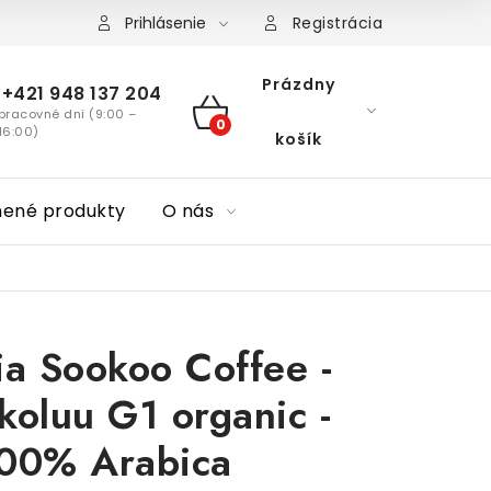
Prihlásenie
Registrácia
Prázdny
+421 948 137 204
pracovné dni (9:00 –
NÁKUPNÝ
16:00)
košík
KOŠÍK
nené produkty
O nás
ia Sookoo Coffee -
koluu G1 organic -
100% Arabica