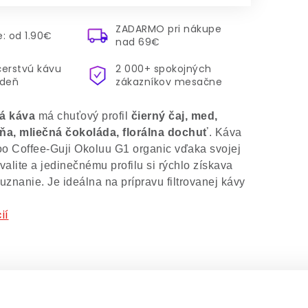
ZADARMO pri nákupe
: od 1.90€
nad 69€
čerstvú kávu
2 000+ spokojných
ždeň
zákazníkov mesačne
á káva
má chuťový profil
čierný čaj, med,
yňa, mliečná čokoláda, florálna dochuť
.
Káva
o Coffee-Guji Okoluu G1 organic vďaka svojej
valite a jedinečnému profilu si rýchlo získava
uznanie.
Je ideálna na prípravu filtrovanej kávy
ií