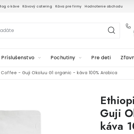
Blog o káve
Kávový catering
Káva pre firmy
Hodnotenie obchodu
Príslušenstvo
Pochutiny
Pre deti
Zľav
 Coffee - Guji Okoluu G1 organic - káva 100% Arabica
Ethiop
Guji O
káva 