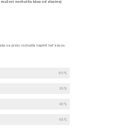
 mužovi nechutila káva od vlastnej
láda sa preto rozhodla naplniť loď kávou.
60%
35%
40%
65%