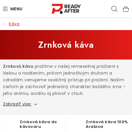
Prejsť
Hľad
na
obsah
Káva
KÁVA
SYPANÉ ČAJE
Zrnková káva
CASCARA
Zrnkovú kávu
pražíme v našej remeselnej pražiarni s
PRÍSLUŠENSTVO
láskou a nadšením, pričom jednotlivým druhom a
odrodám venujeme osobitný prístup pri pražení. Naším
POCHUTINY
cieľom je zachovať jedinečný charakter každého zrna –
jeho arómu, aciditu aj plnosť v chuti.
PRE DETI
Zobraziť viac
ZĽAVNENÉ PRODUKTY
Zrnková káva do
Zrnková káva 100%
kávovaru
Arabica