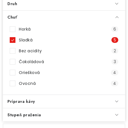
Druh
Chuť
Horká
6
Sladká
5
Bez acidity
2
Čokoládová
3
Oriešková
4
Ovocná
4
Príprava kávy
Stupeň praženia
V
R