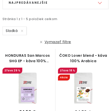
NAJPREDÁVANEJŠIE
ý
a
p
d
i
e
Stránka
1
z
1
-
5
položiek celkom
s
n
Sladká
p
i
r
e
Vymazať filtre
o
p
d
r
HONDURAS San Marcos
ČOKO Lover blend - káva
u
o
SHG EP - káva 100%
100% Arabica
Arabica
k
d
29 %
18 %
t
u
Akcia
o
k
v
t
o
v