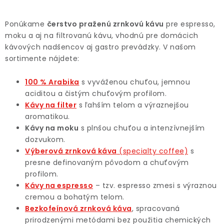
O
v
Ponúkame
čerstvo praženú zrnkovú kávu
pre espresso,
l
moku a aj na filtrovanú kávu, vhodnú pre domácich
á
kávových nadšencov aj gastro prevádzky. V našom
d
sortimente nájdete:
a
100 % Arabika
s vyváženou chuťou, jemnou
c
aciditou a čistým chuťovým profilom.
i
Kávy na filter
s ľahším telom a výraznejšou
e
aromatikou.
p
Kávy na moku
s plnšou chuťou a intenzívnejším
r
dozvukom.
v
Výberová zrnková káva
(specialty coffee)
s
k
presne definovaným pôvodom a chuťovým
profilom.
y
Kávy na espresso
– tzv. espresso zmesi s výraznou
v
cremou a bohatým telom.
ý
Bezkofeínová zrnková káva
, spracovaná
p
prirodzenými metódami bez použitia chemických