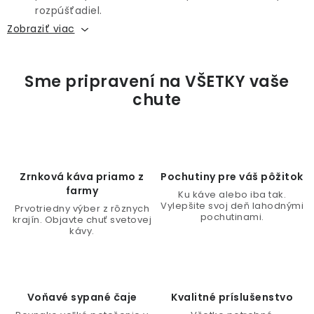
i
rozpúšťadiel.
s
Zobraziť viac
u
Zrnková káva priamo z
Pochutiny pre váš pôžitok
farmy
Ku káve alebo iba tak.
Vylepšite svoj deň lahodnými
Prvotriedny výber z rôznych
pochutinami.
krajín. Objavte chuť svetovej
kávy.
Voňavé sypané čaje
Kvalitné príslušenstvo