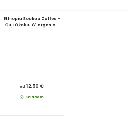
Ethiopia Sookoo Coffee -
Guji Okoluu G1 organic -
káva 100% Arabica
12,50 €
od
Skladom