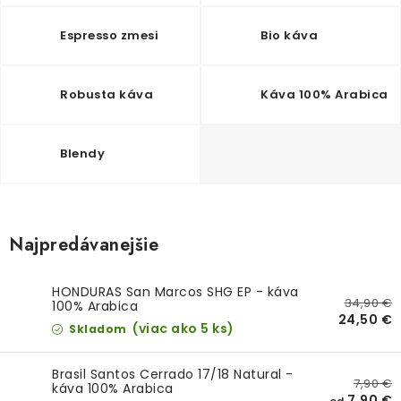
O NÁS
Espresso zmesi
Bio káva
DARČEKOVÉ BALENIA
SIRUPY
Robusta káva
Káva 100% Arabica
BENTIANNA
Blendy
Ako vybrať kávu
Kde kúpim kávu
Veľkoobchod
Kontakt
Blog o káve
Kávový catering
Najpredávanejšie
Káva pre firmy
Hodnotenie obchodu
HONDURAS San Marcos SHG EP - káva
34,90 €
100% Arabica
24,50 €
(viac ako 5 ks)
Skladom
Brasil Santos Cerrado 17/18 Natural -
7,90 €
káva 100% Arabica
7,90 €