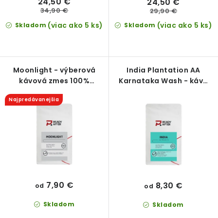
24,50 €
24,50 €
34,90 €
29,90 €
(viac ako 5 ks)
(viac ako 5 ks)
Skladom
Skladom
Moonlight - výberová
India Plantation AA
kávová zmes 100%
Karnataka Wash - káva
Arabica
100% Arabica
Najpredávanejšia
7,90 €
8,30 €
od
od
Skladom
Skladom