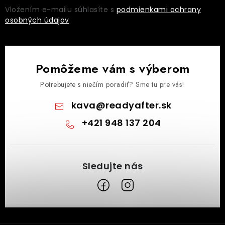
Vložením e-mailu súhlasíte s
podmienkami ochrany
osobných údajov
Pomôžeme vám s výberom
Potrebujete s niečím poradiť? Sme tu pre vás!
kava
@
readyafter.sk
+421 948 137 204
Z