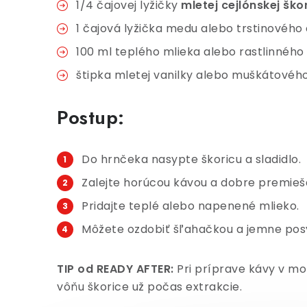
1/4 čajovej lyžičky
mletej cejlónskej ško
1 čajová lyžička medu alebo trstinového 
100 ml teplého mlieka alebo rastlinnéh
štipka mletej vanilky alebo muškátového
Postup:
Do hrnčeka nasypte škoricu a sladidlo.
Zalejte horúcou kávou a dobre premieša
Pridajte teplé alebo napenené mlieko.
Môžete ozdobiť šľahačkou a jemne posy
TIP od READY AFTER:
Pri príprave kávy v mo
vôňu škorice už počas extrakcie.