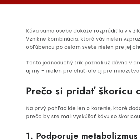
Káva sama osebe dokáže rozprúdiť krv v žilá
Vznikne kombinácia, ktorá vás nielen vzpruž
obľúbenou po celom svete nielen pre jej chuť,
Tento jednoduchý trik poznali už dávno v a
aj my – nielen pre chuť, ale aj pre množstvo
Prečo si pridať škoricu
Na prvý pohľad ide len o korenie, ktoré dod
prečo by ste mali vyskúšať kávu so škoricou
1. Podporuje metabolizmus