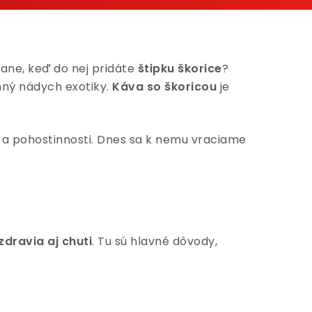
tane, keď do nej pridáte
štipku škorice
?
emný nádych exotiky.
Káva so škoricou
je
y a pohostinnosti. Dnes sa k nemu vraciame
dravia aj chuti
. Tu sú hlavné dôvody,