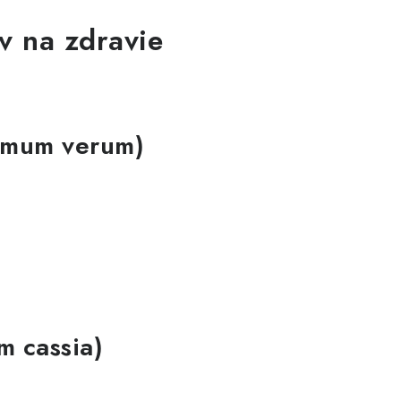
v na zdravie
momum verum)
m cassia)