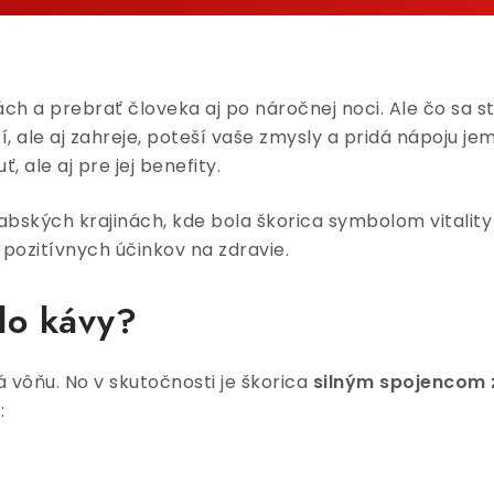
ch a prebrať človeka aj po náročnej noci. Ale čo sa s
í, ale aj zahreje, poteší vaše zmysly a pridá nápoju j
 ale aj pre jej benefity.
rabských krajinách, kde bola škorica symbolom vitalit
 pozitívnych účinkov na zdravie.
 do kávy?
á vôňu. No v skutočnosti je škorica
silným spojencom z
: