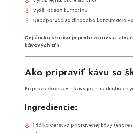
Výraznejšia, ostrejšia chuť
Vyšší obsah kumarínu
Neodporúča sa dlhodobá konzumácia v
Cejlónska škorica je preto zdravšia a lep
kávových zŕn.
Ako pripraviť kávu so 
Príprava škoricovej kávy je jednoduchá a rý
Ingrediencie:
1 šálka čerstvo pripravenej kávy (espres