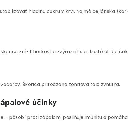
 stabilizovať hladinu cukru v krvi. Najmä cejlónska 
orica znížiť horkosť a zvýrazniť sladkasté alebo čok
večerov. Škorica prirodzene zohrieva telo zvnútra.
zápalové účinky
e – pôsobí proti zápalom, posilňuje imunitu a pomáha