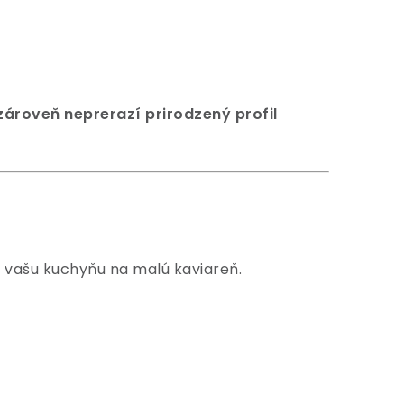
zároveň neprerazí prirodzený profil
í vašu kuchyňu na malú kaviareň.