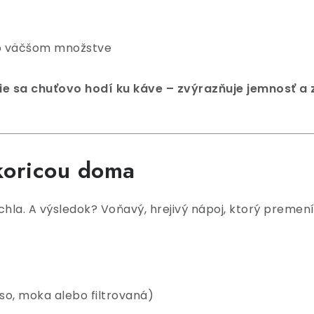
o väčšom množstve
šie sa chuťovo hodí ku káve – zvýrazňuje jemnosť a 
škoricou doma
chla. A výsledok? Voňavý, hrejivý nápoj, ktorý premen
so, moka alebo filtrovaná)