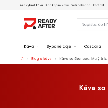
Prejsť
Ako vybrať kávu
Kde kúpim kávu
Veľkoobchod
Kontakt
na
obsah
Káva
Sypané čaje
Cascara
Domov
Blog o káve
Káva so škoricou: Malý trik
Káva so 