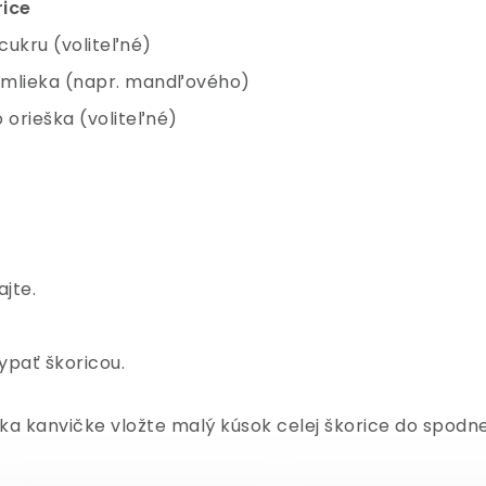
rice
cukru (voliteľné)
o mlieka (napr. mandľového)
 orieška (voliteľné)
jte.
pať škoricou.
ka kanvičke vložte malý kúsok celej škorice do spodne