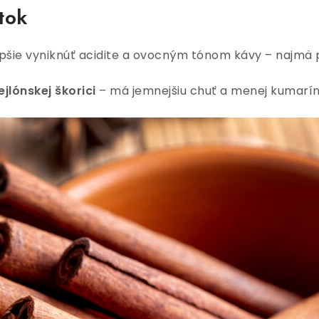
tok
lepšie vyniknúť acidite a ovocným tónom kávy – najmä p
ejlónskej škorici
– má jemnejšiu chuť a menej kumarínu