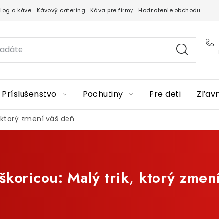
Blog o káve
Kávový catering
Káva pre firmy
Hodnotenie obchodu
Príslušenstvo
Pochutiny
Pre deti
Zľav
, ktorý zmení váš deň
škoricou: Malý trik, ktorý zmen