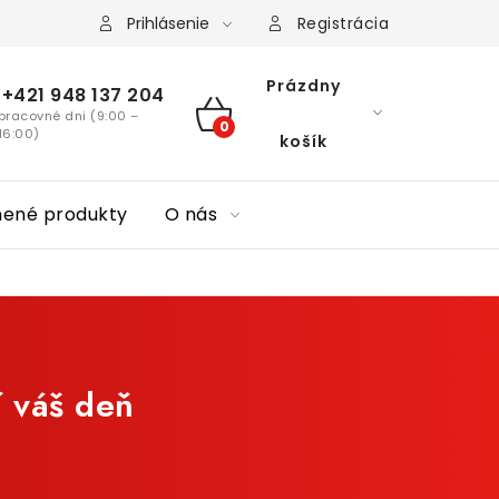
Prihlásenie
Registrácia
Prázdny
+421 948 137 204
pracovné dni (9:00 –
NÁKUPNÝ
16:00)
košík
KOŠÍK
nené produkty
O nás
í váš deň