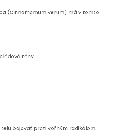
škorica (Cinnamomum verum) má v tomto
oládové tóny.
 telu bojovať proti voľným radikálom.