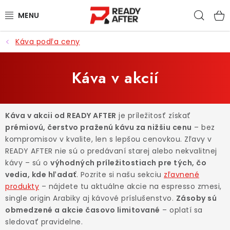
Prejsť
Hľad
na
obsah
Káva podľa ceny
KÁVA
SYPANÉ ČAJE
Káva v akcií
CASCARA
Káva v akcii od READY AFTER
je príležitosť získať
PRÍSLUŠENSTVO
prémiovú, čerstvo praženú kávu za nižšiu cenu
– bez
kompromisov v kvalite, len s lepšou cenovkou. Zľavy v
POCHUTINY
READY AFTER nie sú o predávaní starej alebo nekvalitnej
kávy – sú o
výhodných príležitostiach pre tých, čo
vedia, kde hľadať
. Pozrite si našu sekciu
zľavnené
PRE DETI
produkty
– nájdete tu aktuálne akcie na espresso zmesi,
single origin Arabiky aj kávové príslušenstvo.
Zásoby sú
ZĽAVNENÉ PRODUKTY
obmedzené a akcie časovo limitované
– oplatí sa
sledovať pravidelne.