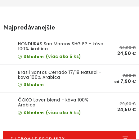
O NÁS
DARČEKOVÉ BALENIA
Najpredávanejšie
SIRUPY
HONDURAS San Marcos SHG EP - káva
34,90 €
BENTIANNA
100% Arabica
24,50 €
(viac ako 5 ks)
Skladom
Ako vybrať kávu
Kde kúpim kávu
Veľkoobchod
Brasil Santos Cerrado 17/18 Natural -
7,90 €
Kontakt
Blog o káve
Kávový catering
káva 100% Arabica
7,90 €
od
Skladom
Káva pre firmy
Hodnotenie obchodu
ČOKO Lover blend - káva 100%
29,90 €
Arabica
24,50 €
(viac ako 5 ks)
Skladom
FILTROVAŤ PRODUKTY