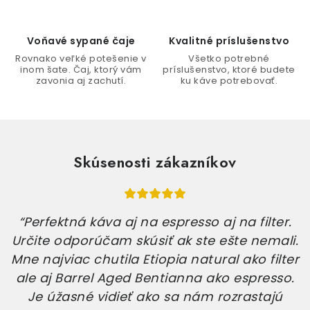
p
i
Voňavé sypané čaje
Kvalitné príslušenstvo
s
Rovnako veľké potešenie v
Všetko potrebné
u
inom šate. Čaj, ktorý vám
príslušenstvo, ktoré budete
zavonia aj zachutí.
ku káve potrebovať.
Skúsenosti zákazníkov
“Perfektná káva aj na espresso aj na filter.
Určite odporúčam skúsiť ak ste ešte nemali.
Mne najviac chutila Etiopia natural ako filter
ale aj Barrel Aged Bentianna ako espresso.
Je úžasné vidieť ako sa nám rozrastajú