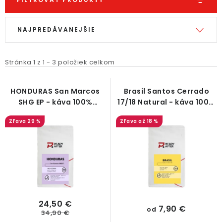
V
R
NAJPREDÁVANEJŠIE
ý
a
p
d
i
e
Stránka
1
z
1
-
3
položiek celkom
s
n
p
i
HONDURAS San Marcos
Brasil Santos Cerrado
SHG EP - káva 100%
17/18 Natural - káva 100%
r
e
Arabica
Arabica
o
p
29 %
až 18 %
d
r
u
o
k
d
t
u
o
k
v
t
24,50 €
7,90 €
od
34,90 €
o