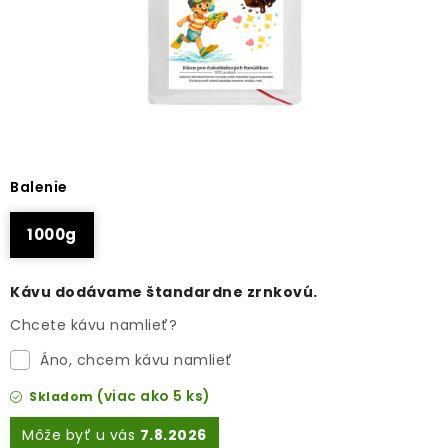
O NÁS
DARČEKOVÉ BALENIA
SIRUPY
BENTIANNA
Balenie
Ako vybrať kávu
Kde kúpim kávu
Veľkoobchod
1000g
Kontakt
Blog o káve
Kávový catering
Káva pre firmy
Kávu dodávame štandardne zrnkovú.
Chcete kávu namlieť?
Áno, chcem kávu namlieť
(viac ako 5 ks)
Skladom
7.8.2026