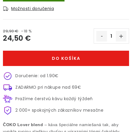
Možnosti doručenia
29,90 €
–18 %
24,50 €
Jednotková cena:
DO KOŠÍKA
Doručenie: od 1.90€
ZADARMO pri nákupe nad 69€
Pražíme čerstvú kávu každý týždeň
2 000+ spokojných zákazníkov mesačne
ČOKO Lover blend
– káva špeciálne namiešaná tak, aby
vynikla svojou sladkou chuťou s výraznými tónmi čokolády.