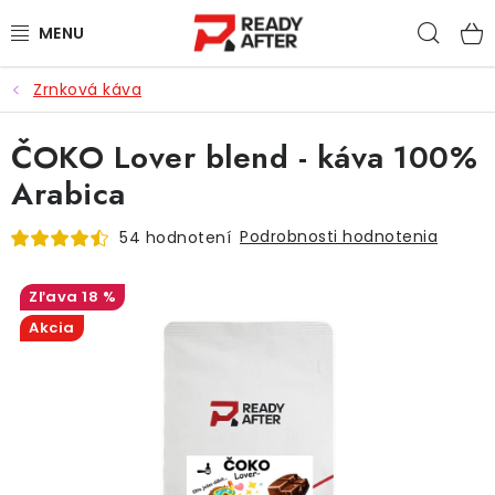
Prejsť
Hľad
na
obsah
Zrnková káva
KÁVA
ČOKO Lover blend - káva 100%
SYPANÉ ČAJE
Arabica
CASCARA
Podrobnosti hodnotenia
54 hodnotení
PRÍSLUŠENSTVO
18 %
POCHUTINY
Akcia
PRE DETI
ZĽAVNENÉ PRODUKTY