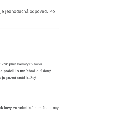
to je jednoduchá odpoveď. Po
ý krík plný kávových bobúľ
ie podelil s mníchmi
a tí daný
nes ju pozná snáď každý.
ok kávy
vo veľmi krátkom čase, aby