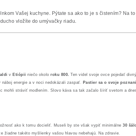
plnkom Vašej kuchyne. Pýtate sa ako to je s čistením? Na 
oducho vložíte do umývačky riadu.
aldi
v
Etiópii
niečo okolo
roku 800.
Ten videl svoje ovce pojedať divn
ý náboj energie a v noci nedokázali zaspať.
Pastier sa o svoje poznan
 noc mohli stráviť modlením. Slovo káva sa tak začalo šíriť svetom a d
ožnosť ako k tomu docieliť. Museli by ste však vypiť minimálne
30 šál
 že žiadne takéto myšlienky vašou hlavou nebehajú. Na zdravie.