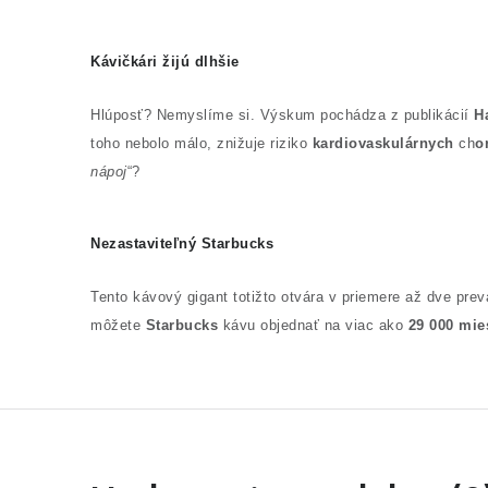
Kávičkári žijú dlhšie
Hlúposť? Nemyslíme si. Výskum pochádza z publikácií
H
toho nebolo málo, znižuje riziko
kardiovaskulárnych
ch
o
nápoj
“?
Nezastaviteľný Starbucks
Tento kávový gigant totižto otvára v priemere až dve pr
môžete
Starbucks
kávu objednať na viac ako
29 000 mie