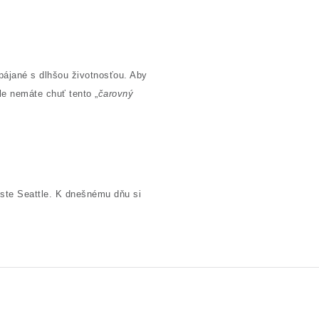
spájané s dlhšou životnosťou. Aby
le nemáte chuť tento „
čarovný
este Seattle. K dnešnému dňu si