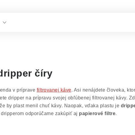
ripper číry
enda v príprave
filtrovanej káve
. Asi nenájdete človeka, kt
te dripper na prípravu svojej obľúbenej filtrovanej kávy. 
že by plast menil chuť kávy. Naopak, vďaka plastu je
dripp
 dripperom odporúčame zakúpiť aj
papierové filtre
.