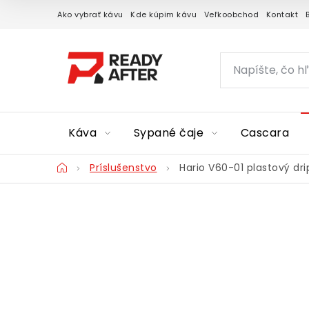
Prejsť
Ako vybrať kávu
Kde kúpim kávu
Veľkoobchod
Kontakt
na
obsah
Káva
Sypané čaje
Cascara
Domov
Príslušenstvo
Hario V60-01 plastový dri