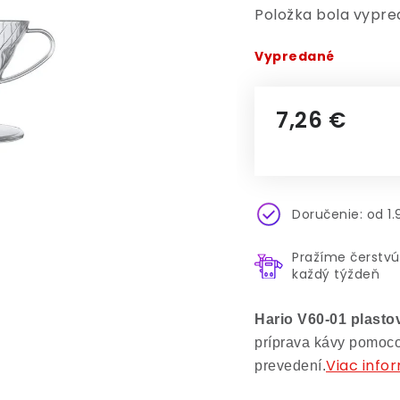
Položka bola vypr
Vypredané
7,26 €
Jednotková cena
Doručenie: od 1
Pražíme čerstvú
každý týždeň
Hario V60-01 plastov
príprava kávy pomoco
Viac info
prevedení.