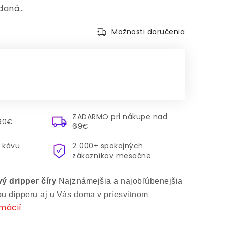
edaná…
Možnosti doručenia
:
ZADARMO pri nákupe nad
.90€
69€
 kávu
2 000+ spokojných
zákazníkov mesačne
ý dripper číry
Najznámejšia a najobľúbenejšia
u dipperu aj u Vás doma v priesvitnom
rmácií