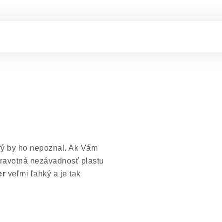
orý by ho nepoznal. Ak Vám
Zdravotná nezávadnosť plastu
er
veľmi ľahký a je tak