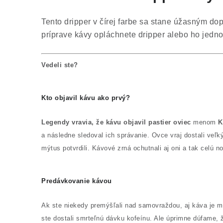
Tento dripper v čírej farbe sa stane úžasným do
príprave kávy opláchnete dripper alebo ho jedn
Vedeli ste?
Kto objavil kávu ako prvý?
Legendy vravia, že kávu objavil pastier oviec
menom
K
a následne sledoval ich správanie. Ovce vraj dostali veľk
mýtus potvrdili. Kávové zrná ochutnali aj oni a tak celú
Predávkovanie kávou
Ak ste niekedy premýšľali nad samovraždou, aj káva je m
ste dostali smrteľnú dávku kofeínu. Ale úprimne dúfame,