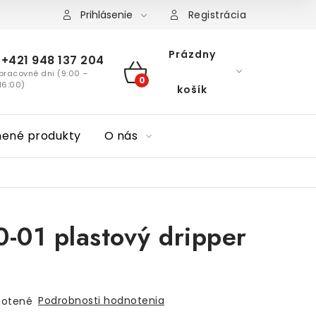
Prihlásenie
Registrácia
Prázdny
+421 948 137 204
pracovné dni (9:00 –
NÁKUPNÝ
16:00)
košík
KOŠÍK
nené produkty
O nás
-01 plastový dripper
Podrobnosti hodnotenia
otené