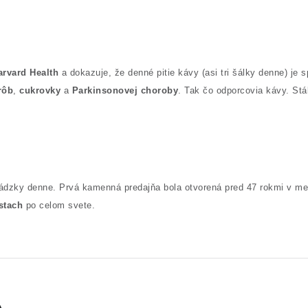
arvard Health
a dokazuje, že denné pitie kávy (asi tri šálky denne) je 
rôb
,
cukrovky
a
Parkinsonovej choroby
. Tak čo odporcovia kávy. Stá
evádzky denne. Prvá kamenná predajňa bola otvorená pred 47 rokmi v m
stach
po celom svete.