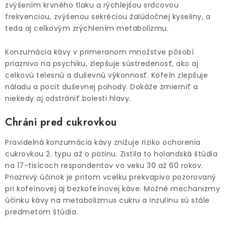
zvýšením krvného tlaku a rýchlejšou srdcovou
frekvenciou, zvýšenou sekréciou žalúdočnej kyseliny, a
teda aj celkovým zrýchlením metabolizmu.
Konzumácia kávy v primeranom množstve pôsobí
priaznivo na psychiku, zlepšuje sústredenosť, ako aj
celkovú telesnú a duševnú výkonnosť. Kofeín zlepšuje
náladu a pocit duševnej pohody. Dokáže zmierniť a
niekedy aj odstrániť bolesti hlavy.
Chráni pred cukrovkou
Pravidelná konzumácia kávy znižuje riziko ochorenia
cukrovkou 2. typu až o pätinu. Zistila to holandská štúdia
na 17-tisícoch respondentov vo veku 30 až 60 rokov.
Priaznivý účinok je pritom vcelku prekvapivo pozorovaný
pri kofeínovej aj bezkofeínovej káve. Možné mechanizmy
účinku kávy na metabolizmus cukru a inzulínu sú stále
predmetom štúdia.