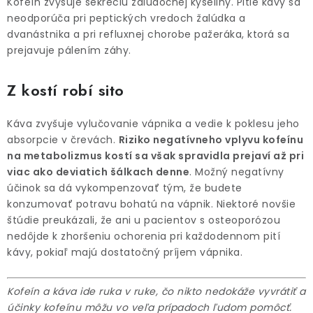
Kofeín zvyšuje sekréciu žalúdočnej kyseliny. Pitie kávy sa
neodporúča pri peptických vredoch žalúdka a
dvanástnika a pri refluxnej chorobe pažeráka, ktorá sa
prejavuje pálením záhy.
Z kostí robí sito
Káva zvyšuje vylučovanie vápnika a vedie k poklesu jeho
absorpcie v črevách.
Riziko negatívneho vplyvu kofeínu
na metabolizmus kostí sa však spravidla prejaví až pri
viac ako deviatich šálkach denne
. Možný negatívny
účinok sa dá vykompenzovať tým, že budete
konzumovať potravu bohatú na vápnik. Niektoré novšie
štúdie preukázali, že ani u pacientov s osteoporózou
nedôjde k zhoršeniu ochorenia pri každodennom pití
kávy, pokiaľ majú dostatočný príjem vápnika.
Kofeín a káva ide ruka v ruke, čo nikto nedokáže vyvrátiť a
účinky kofeínu môžu vo veľa prípadoch ľudom pomôcť.