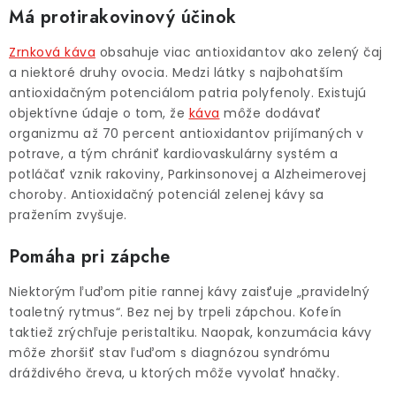
Má protirakovinový účinok
Zrnková káva
obsahuje viac antioxidantov ako zelený čaj
a niektoré druhy ovocia. Medzi látky s najbohatším
antioxidačným potenciálom patria polyfenoly. Existujú
objektívne údaje o tom, že
káva
môže dodávať
organizmu až 70 percent antioxidantov prijímaných v
potrave, a tým chrániť kardiovaskulárny systém a
potláčať vznik rakoviny, Parkinsonovej a Alzheimerovej
choroby. Antioxidačný potenciál zelenej kávy sa
pražením zvyšuje.
Pomáha pri zápche
Niektorým ľuďom pitie rannej kávy zaisťuje „pravidelný
toaletný rytmus“. Bez nej by trpeli zápchou. Kofeín
taktiež zrýchľuje peristaltiku. Naopak, konzumácia kávy
môže zhoršiť stav ľuďom s diagnózou syndrómu
dráždivého čreva, u ktorých môže vyvolať hnačky.