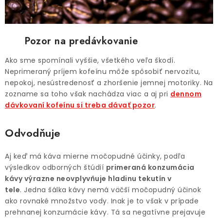
Pozor na predávkovanie
Ako sme spomínali vyššie, všetkého veľa škodí.
Neprimeraný príjem kofeínu môže spôsobiť nervozitu,
nepokoj, nesústredenosť a zhoršenie jemnej motoriky. Na
zozname sa toho však nachádza viac a aj pri
dennom
dávkovaní kofeínu si treba dávať pozor
.
Odvodňuje
Aj keď má káva mierne močopudné účinky, podľa
výsledkov odborných štúdií
primeraná konzumácia
kávy výrazne neovplyvňuje hladinu tekutín v
tele
. Jedna šálka kávy nemá väčší močopudný účinok
ako rovnaké množstvo vody. Inak je to však v prípade
prehnanej konzumácie kávy. Tá sa negatívne prejavuje