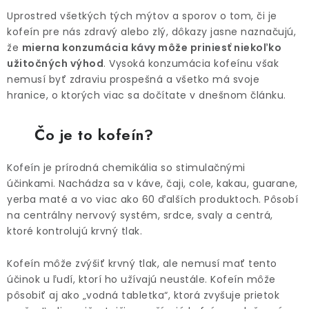
O NÁS
Uprostred všetkých tých mýtov a sporov o tom, či je
kofeín pre nás zdravý alebo zlý, dôkazy jasne naznačujú,
DARČEKOVÉ BALENIA
že
mierna konzumácia kávy môže priniesť niekoľko
užitočných výhod
. Vysoká konzumácia kofeínu však
SIRUPY
nemusí byť zdraviu prospešná a všetko má svoje
hranice, o ktorých viac sa dočítate v dnešnom článku.
BENTIANNA
Čo je to kofeín?
Ako vybrať kávu
Kde kúpim kávu
Veľkoobchod
Kofeín je prírodná chemikália so stimulačnými
Kontakt
Blog o káve
Kávový catering
účinkami. Nachádza sa v káve, čaji, cole, kakau, guarane,
Káva pre firmy
Hodnotenie obchodu
yerba maté a vo viac ako 60 ďalších produktoch. Pôsobí
na centrálny nervový systém, srdce, svaly a centrá,
ktoré kontrolujú krvný tlak.
Kofeín môže zvýšiť krvný tlak, ale nemusí mať tento
účinok u ľudí, ktorí ho užívajú neustále. Kofeín môže
pôsobiť aj ako „vodná tabletka“, ktorá zvyšuje prietok