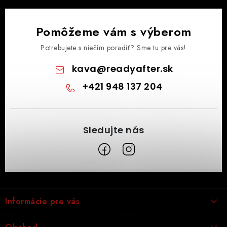
Pomôžeme vám s výberom
Potrebujete s niečím poradiť? Sme tu pre vás!
kava
@
readyafter.sk
+421 948 137 204
Z
á
Informácie pre vás
p
ä
Obchodné podmienky