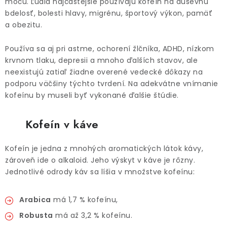
moču. Ľudia najčastejšie používajú kofeín na duševnú
bdelosť, bolesti hlavy, migrénu, športový výkon, pamäť
a obezitu.
Používa sa aj pri astme, ochorení žlčníka, ADHD, nízkom
krvnom tlaku, depresii a mnoho ďalších stavov, ale
neexistujú zatiaľ žiadne overené vedecké dôkazy na
podporu väčšiny týchto tvrdení. Na adekvátne vnímanie
kofeínu by museli byť vykonané ďalšie štúdie.
Kofeín v káve
Kofeín je jedna z mnohých aromatických látok kávy,
zároveň ide o alkaloid. Jeho výskyt v káve je rôzny.
Jednotlivé odrody káv sa líšia v množstve kofeínu:
Arabica
má 1,7 % kofeínu,
Robusta
má až 3,2 % kofeínu.