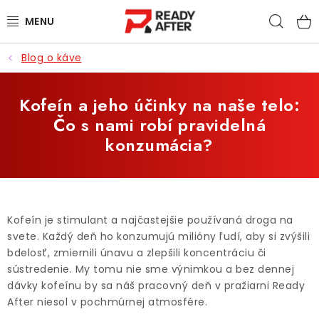
Prejsť
Hľad
na
obsah
Blog o káve
KÁVA
SYPANÉ ČAJE
Kofeín a jeho účinky na naše telo:
Čo s nami robí pravidelná
CASCARA
konzumácia?
PRÍSLUŠENSTVO
POCHUTINY
Kofeín je stimulant a najčastejšie používaná droga na
svete. Každý deň ho konzumujú milióny ľudí, aby si zvýšili
PRE DETI
bdelosť, zmiernili únavu a zlepšili koncentráciu či
sústredenie. My tomu nie sme výnimkou a bez dennej
ZĽAVNENÉ PRODUKTY
dávky kofeínu by sa náš pracovný deň v pražiarni Ready
After niesol v pochmúrnej atmosfére.