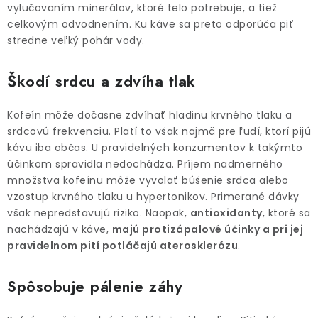
vylučovaním minerálov, ktoré telo potrebuje, a tiež
celkovým odvodnením. Ku káve sa preto odporúča piť
stredne veľký pohár vody.
Škodí srdcu a zdvíha tlak
Kofeín môže dočasne zdvíhať hladinu krvného tlaku a
srdcovú frekvenciu. Platí to však najmä pre ľudí, ktorí pijú
kávu iba občas. U pravidelných konzumentov k takýmto
účinkom spravidla nedochádza. Príjem nadmerného
množstva kofeínu môže vyvolať búšenie srdca alebo
vzostup krvného tlaku u hypertonikov. Primerané dávky
však nepredstavujú riziko. Naopak,
antioxidanty
, ktoré sa
nachádzajú v káve,
majú protizápalové účinky a pri jej
pravidelnom pití potláčajú aterosklerózu
.
Spôsobuje pálenie záhy