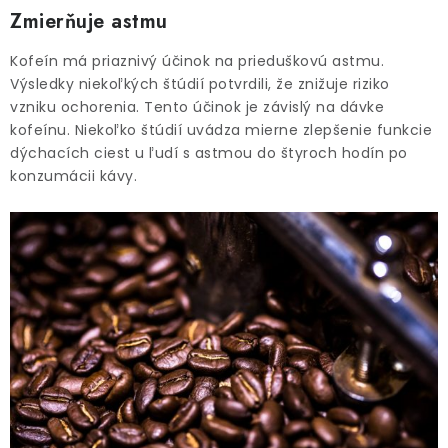
Zmierňuje astmu
Kofeín má priaznivý účinok na prieduškovú astmu.
Výsledky niekoľkých štúdií potvrdili, že znižuje riziko
vzniku ochorenia. Tento účinok je závislý na dávke
kofeínu. Niekoľko štúdií uvádza mierne zlepšenie funkcie
dýchacích ciest u ľudí s astmou do štyroch hodín po
konzumácii kávy.