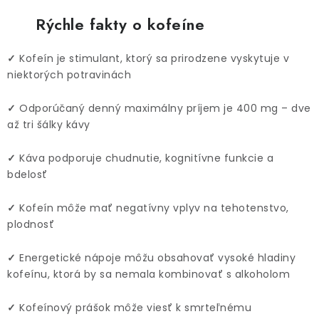
Rýchle fakty o kofeíne
✓
Kofeín je stimulant, ktorý sa prirodzene vyskytuje v
niektorých potravinách
✓
Odporúčaný denný maximálny príjem je 400 mg – dve
až tri šálky kávy
✓
Káva podporuje chudnutie, kognitívne funkcie a
bdelosť
✓
Kofeín môže mať negatívny vplyv na tehotenstvo,
plodnosť
✓
Energetické nápoje môžu obsahovať vysoké hladiny
kofeínu, ktorá by sa nemala kombinovať s alkoholom
✓
Kofeínový prášok môže viesť k smrteľnému