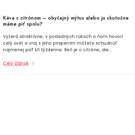
Káva s citrónom – obyčajný mýtus alebo ju skutočne
máme piť spolu?
Vyzerá atraktívne, v posledných rokoch o ňom hovorí
celý svet a vraj s jeho prispením môžete schudnúť
najmenej päť kíl týždenne. Reč je o citróne, ale...
Celý článok