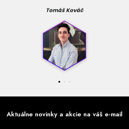
p
i
Tomáš Kováč
s
u
Aktuálne novinky a akcie na váš e-mail