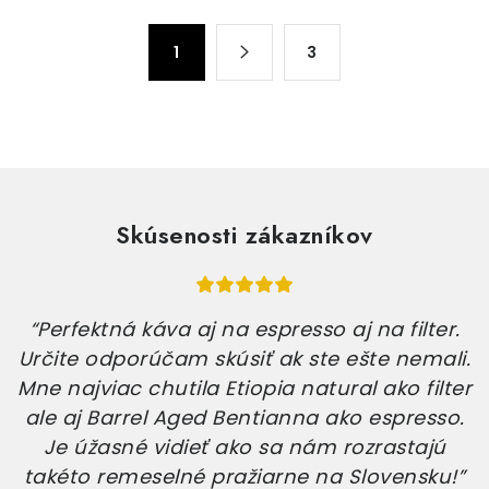
O
S
1
3
t
v
r
l
á
á
n
d
k
a
o
c
v
Skúsenosti zákazníkov
i
a
e
n
p
i
r
e
“Perfektná káva aj na espresso aj na filter.
v
Určite odporúčam skúsiť ak ste ešte nemali.
k
Mne najviac chutila Etiopia natural ako filter
y
ale aj Barrel Aged Bentianna ako espresso.
v
Je úžasné vidieť ako sa nám rozrastajú
ý
takéto remeselné pražiarne na Slovensku!”