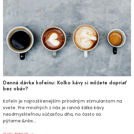
Denná dávka kofeínu: Koľko kávy si môžete dopriať
bez obáv?
Kofeín je najrozšírenejším prírodným stimulantom na
svete. Pre mnohých z nás je ranná šálka kávy
neodmysliteľnou súčasťou dňa, no často sa
pýtame:&nbs...