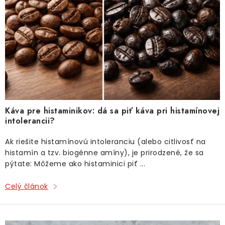
O NÁS
i
s
DARČEKOVÉ BALENIA
č
l
SIRUPY
á
n
BENTIANNA
k
o
Ako vybrať kávu
Kde kúpim kávu
Veľkoobchod
Káva pre histaminikov: dá sa piť káva pri histamínovej
v
intolerancii?
Kontakt
Blog o káve
Kávový catering
Káva pre firmy
Hodnotenie obchodu
Ak riešite histamínovú intoleranciu (alebo citlivosť na
histamín a tzv. biogénne amíny), je prirodzené, že sa
pýtate: Môžeme ako histaminici piť ...
Celý článok