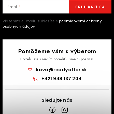
Email
PRIHLÁSIŤ SA
Vložením e-mailu súhlasíte s
podmienkami ochrany
osobných údajov
Pomôžeme vám s výberom
Potrebujete s niečím poradiť? Sme tu pre vás!
kava
@
readyafter.sk
+421 948 137 204